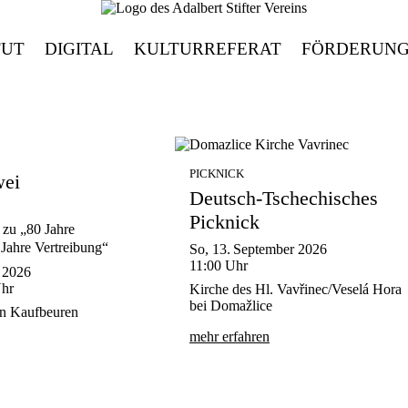
TUT
DIGITAL
KULTURREFERAT
FÖRDERUN
PICKNICK
wei
Deutsch-Tschechisches
Picknick
zu „80 Jahre
Jahre Vertreibung“
So, 13. September 2026
11:00
Uhr
r 2026
hr
Kirche des Hl. Vavřinec/Veselá Hora
bei Domažlice
in Kaufbeuren
mehr erfahren