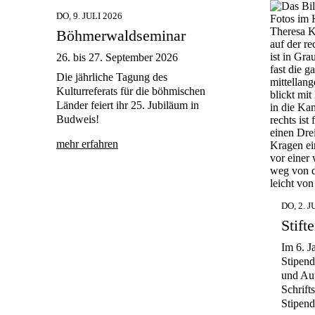
DO, 9. JULI 2026
Böhmerwaldseminar
26. bis 27. September 2026
Die jährliche Tagung des
Kulturreferats für die böhmischen
Länder feiert ihr 25. Jubiläum in
Budweis!
mehr erfahren
DO, 2. J
Stift
Im 6. J
Stipend
und Aut
Schrifts
Stipend