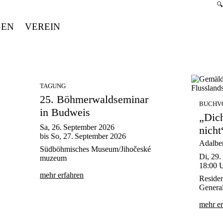
S
🔍
GEN
VEREIN
TAGUNG
25. Böhmerwaldseminar
BUCHV
in Budweis
„Dich
Sa, 26. September 2026
nicht
bis
So, 27. September 2026
Adalber
Südböhmisches Museum/Jihočeské
Di, 29.
muzeum
18:00
U
mehr erfahren
Residen
Genera
mehr er