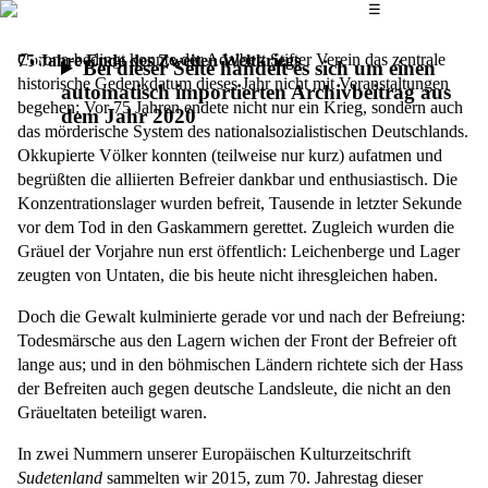
Das Hauptmenü
☰
Corona-bedingt konnte der Adalbert Stifter Verein das zentrale
75 Jahre Ende des Zweiten Weltkriegs
Bei dieser Seite handelt es sich um einen
historische Gedenkdatum dieses Jahr nicht mit Veranstaltungen
automatisch importierten Archivbeitrag aus
begehen: Vor 75 Jahren endete nicht nur ein Krieg, sondern auch
dem Jahr 2020
das mörderische System des nationalsozialistischen Deutschlands.
Okkupierte Völker konnten (teilweise nur kurz) aufatmen und
begrüßten die alliierten Befreier dankbar und enthusiastisch. Die
Konzentrationslager wurden befreit, Tausende in letzter Sekunde
vor dem Tod in den Gaskammern gerettet. Zugleich wurden die
Gräuel der Vorjahre nun erst öffentlich: Leichenberge und Lager
zeugten von Untaten, die bis heute nicht ihresgleichen haben.
Doch die Gewalt kulminierte gerade vor und nach der Befreiung:
Todesmärsche aus den Lagern wichen der Front der Befreier oft
lange aus; und in den böhmischen Ländern richtete sich der Hass
der Befreiten auch gegen deutsche Landsleute, die nicht an den
Gräueltaten beteiligt waren.
In zwei Nummern unserer Europäischen Kulturzeitschrift
Sudetenland
sammelten wir 2015, zum 70. Jahrestag dieser