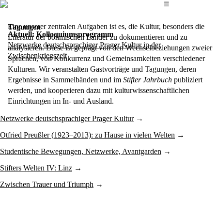
Das Hauptmenü
☰
Eine unserer zentralen Aufgaben ist es, die Kultur, besonders die
Tagungen
Aktuell: Kolloquiumsprogramm
Literatur der böhmischen Länder zu dokumentieren und zu
Netzwerke deutschsprachiger Prager Kultur in der
analysieren. Diese ist geprägt von den Wechselbeziehungen zweier
Zwischenkriegszeit
Sprachen, von Konkurrenz und Gemeinsamkeiten verschiedener
Kulturen. Wir veranstalten Gastvorträge und Tagungen, deren
Ergebnisse in Sammelbänden und im
Stifter Jahrbuch
publiziert
werden, und kooperieren dazu mit kulturwissenschaftlichen
Einrichtungen im In- und Ausland.
Netzwerke deutschsprachiger Prager Kultur
Otfried Preußler (1923–2013): zu Hause in vielen Welten
Studentische Bewegungen, Netzwerke, Avantgarden
Stifters Welten IV: Linz
Zwischen Trauer und Triumph