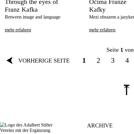
Through the eyes of
Očima Franze
Franz Kafka
Kafky
Between image and language
Mezi obrazem a jazyk
mehr erfahren
mehr erfahren
Seite
1
von
⮜
1
2
3
4
VORHERIGE SEITE
⤒
ARCHIVE