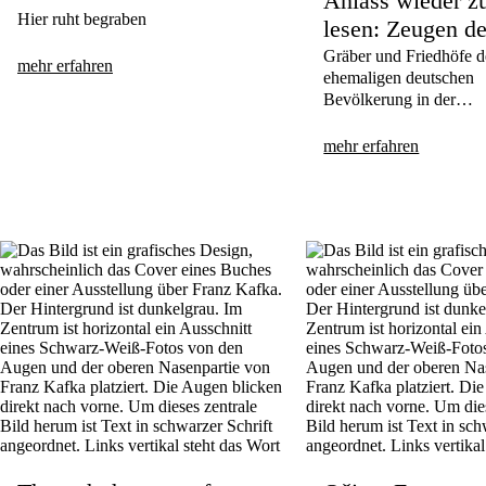
Anlass wieder z
Hier ruht begraben
lesen: Zeugen de
Geschichte
Gräber und Friedhöfe d
mehr erfahren
ehemaligen deutschen
Bevölkerung in der
Tschechischen Republi
Möglichkeiten ihrer
mehr erfahren
Bewahrung