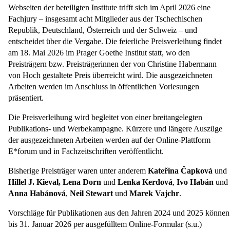
Webseiten der beteiligten Institute trifft sich im April 2026 eine
Fachjury – insgesamt acht Mitglieder aus der Tschechischen
Republik, Deutschland, Österreich und der Schweiz – und
entscheidet über die Vergabe. Die feierliche Preisverleihung findet
am 18. Mai 2026 im Prager Goethe Institut statt, wo den
Preisträgern bzw. Preisträgerinnen der von Christine Habermann
von Hoch gestaltete Preis überreicht wird. Die ausgezeichneten
Arbeiten werden im Anschluss in öffentlichen Vorlesungen
präsentiert.
Die Preisverleihung wird begleitet von einer breitangelegten
Publikations- und Werbekampagne. Kürzere und längere Auszüge
der ausgezeichneten Arbeiten werden auf der Online-Plattform
E*forum und in Fachzeitschriften veröffentlicht.
Bisherige Preisträger waren unter anderem
Kateřina Čapková
und
Hillel
J. Kieval,
Lena Dorn
und
Lenka Kerdová
,
Ivo Habán
und
Anna Habánová
,
Neil Stewart
und
Marek Vajchr
.
Vorschläge für Publikationen aus den Jahren 2024 und 2025 können
bis 31. Januar 2026 per ausgefülltem Online-Formular (s.u.)