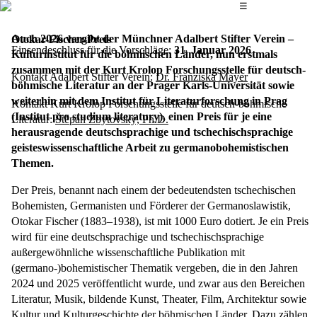
Das Hauptmenü
☰
Auch 2026 vergibt der Münchner Adalbert Stifter Verein –
Otokar-Fischer-Preis
Einsendeschluss für die Vorschläge:
31. Januar 2026
Kulturinstitut für die böhmischen Länder, nun erstmals
zusammen mit der Kurt Krolop Forschungsstelle für deutsch-
Kontakt Adalbert Stifter Verein:
Dr. Franziska Mayer
böhmische Literatur an der Prager Karls-Universität sowie
weiterhin mit dem Institut für Literaturforschung in Prag
Kontakt Kurt Krolop Forschungsstelle für deutsch-böhmische
(Institut pro studium literatury), einen Preis für je eine
Literatur:
Štěpán Zbytovský, Ph.D.
herausragende deutschsprachige und tschechischsprachige
geisteswissenschaftliche Arbeit zu germanobohemistischen
Themen.
Der Preis, benannt nach einem der bedeutendsten tschechischen
Bohemisten, Germanisten und Förderer der Germanoslawistik,
Otokar Fischer (1883–1938), ist mit 1000 Euro dotiert. Je ein Preis
wird für eine deutschsprachige und tschechischsprachige
außergewöhnliche wissenschaftliche Publikation mit
(germano-)bohemistischer Thematik vergeben, die in den Jahren
2024 und 2025 veröffentlicht wurde, und zwar aus den Bereichen
Literatur, Musik, bildende Kunst, Theater, Film, Architektur sowie
Kultur und Kulturgeschichte der böhmischen Länder. Dazu zählen