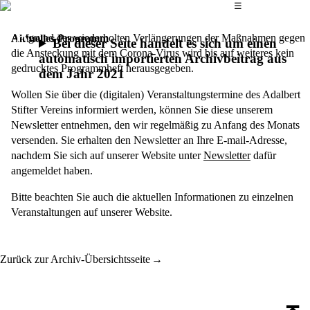
Das Hauptmenü
☰
Aufgrund der wiederholten Verlängerungen der Maßnahmen gegen
Aktuelles Programm
Bei dieser Seite handelt es sich um einen
die Ansteckung mit dem Corona-Virus wird bis auf weiteres kein
automatisch importierten Archivbeitrag aus
gedrucktes Programmheft herausgegeben.
dem Jahr 2021
Wollen Sie über die (digitalen) Veranstaltungstermine des Adalbert
Stifter Vereins informiert werden, können Sie diese unserem
Newsletter entnehmen, den wir regelmäßig zu Anfang des Monats
versenden. Sie erhalten den Newsletter an Ihre E-mail-Adresse,
nachdem Sie sich auf unserer Website unter
Newsletter
dafür
angemeldet haben.
Bitte beachten Sie auch die aktuellen Informationen zu einzelnen
Veranstaltungen auf unserer Website.
Zurück zur Archiv-Übersichtsseite