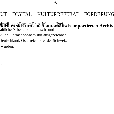
Suchmenü öffnen
🔍
TUT
DIGITAL
KULTURREFERAT
FÖRDERUN
en Otokar-Fischer-Preis. Mit dem Preis
-Preis
handelt es sich um einen automatisch importierten Arch
ftliche Arbeiten der deutsch- und
ik und Germanobohemistik ausgezeichnet,
n Deutschland, Österreich oder der Schweiz
t wurden.