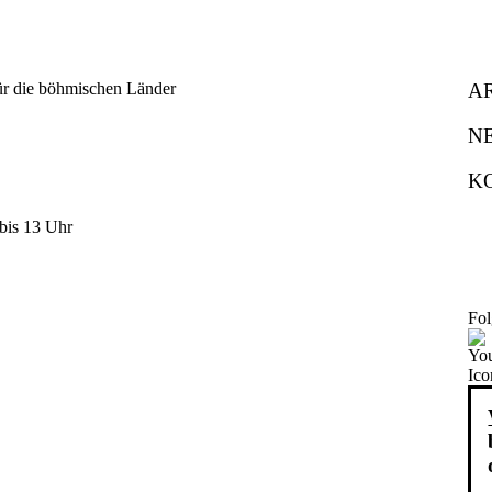
A
N
K
bis 13 Uhr
Fol