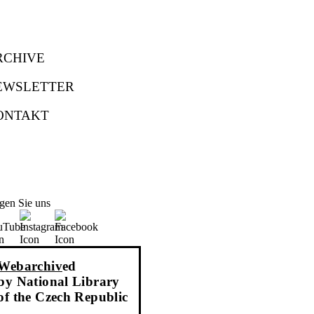
RCHIVE
EWSLETTER
ONTAKT
gen Sie uns
Webarchiv
ed
by National Library
of the Czech Republic