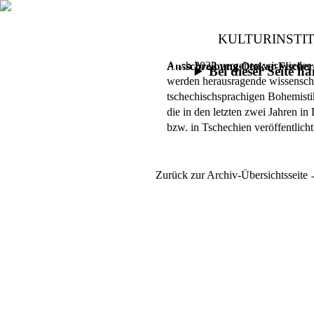
KULTURINSTI
Auch 2022 vergeben wir wieder d
Ausschreibung Otokar-Fischer
Bei dieser Seite 
werden herausragende wissenscha
tschechischsprachigen Bohemist
die in den letzten zwei Jahren i
bzw. in Tschechien veröffentlich
Zurück zur Archiv-Übersichtsseite