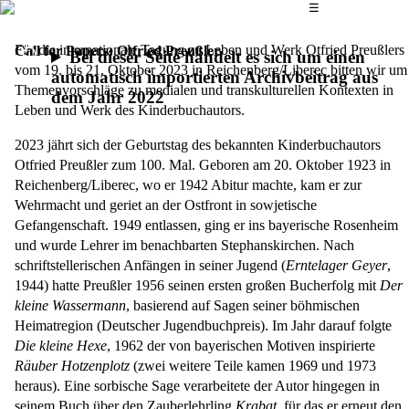
Das Hauptmenü
☰
Für die internationale Tagung zu Leben und Werk Otfried Preußlers
Call for Papers: Otfried Preußler
Bei dieser Seite handelt es sich um einen
vom 19. bis 21. Oktober 2023 in Reichenberg/Liberec bitten wir um
automatisch importierten Archivbeitrag aus
Themenvorschläge zu medialen und transkulturellen Kontexten in
dem Jahr 2022
Leben und Werk des Kinderbuchautors.
2023 jährt sich der Geburtstag des bekannten Kinderbuchautors
Otfried Preußler zum 100. Mal. Geboren am 20. Oktober 1923 in
Reichenberg/Liberec, wo er 1942 Abitur machte, kam er zur
Wehrmacht und geriet an der Ostfront in sowjetische
Gefangenschaft. 1949 entlassen, ging er ins bayerische Rosenheim
und wurde Lehrer im benachbarten Stephanskirchen. Nach
schriftstellerischen Anfängen in seiner Jugend (
Erntelager Geyer
,
1944) hatte Preußler 1956 seinen ersten großen Bucherfolg mit
Der
kleine Wassermann
, basierend auf Sagen seiner böhmischen
Heimatregion (Deutscher Jugendbuchpreis). Im Jahr darauf folgte
Die kleine Hexe
, 1962 der von bayerischen Motiven inspirierte
Räuber Hotzenplotz
(zwei weitere Teile kamen 1969 und 1973
heraus). Eine sorbische Sage verarbeitete der Autor hingegen in
seinem Buch über den Zauberlehrling
Krabat
, für das er erneut den