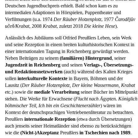
Deutschen Jugendbuchpreis erhielt. Bald schon kam es zu
intermedialen Adaptionen in Hörspielen, Puppentheater und
Verfilmungen (u.a. 1974
Der Räuber Hotzenplotz
, 1977
Čarodějův
učeň/Krabat
, 2008
Krabat
, zuletzt 2018
Die kleine Hexe
).
Anlässlich des Jubiläums soll Otfried Preußlers Leben, sein Werk
und seine Rezeption in einem breiten kulturhistorischen Kontext in
einer internationalen Tagung in Reichenberg gewürdigt werden.
Neben Beiträgen zu seinem
(familiären) Hintergrund
, seiner
Jugendzeit in Reichenberg
und seinen
Verlags-, Übersetzungs-
und Redaktionsnetzwerken
(auch) während des Kalten Krieges
sollen
interkulturelle Kontexte
in Bayern, Böhmen und der
Lausitz (
Der Räuber Hotzenplotz, Der kleine Wassermann, Krabat
etc.) sowie die
mediale Verarbeitung
seiner Bücher im Mittelpunkt
stehen. Die Werke für Erwachsene (
Flucht nach Ägypten. Königlich
böhmischer Teil, Ich bin ein Geschichtenerzähler
) wären im
Kontext der deutschsprachigen Vertriebenenliteratur zu betrachten.
Preußlers
internationale Rezeption
(etwa durch Übersetzungen)
auch jenseits seiner Heimatländer sind ebenso zu berücksichtigen
wie die
(Nicht-)Akzeptanz
Preußlers
in Tschechien nach 1989
.