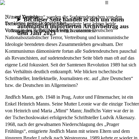
Das Hauptmenü
☰
Neu auf Youtube:
„Unsere Deutschen“ werden die Sudetendeutschen von den
Bei dieser Seite handelt es sich um einen
Der kleine gelbe Doppeldecker
Tschechen genannt. Viele Jahrhunderte lang lebten beide
automatisch importierten Archivbeitrag aus
Vortrag in der Reihe "Mein Weg zu unseren Deutschen"
Volksgruppen in Böhmen friedlich zusammen.
dem Jahr 2023
Nationalsozialistischer Terror, Vertreibung und kommunistische
Ideologie beendeten dieses Zusammenleben gewaltsam. Der
Kommunismus dämonisierte fortan alle Sudetendeutschen pauschal
als Revanchisten, auf sudetendeutscher Seite blieb man oft auf das
eigene Leid fokussiert. Seit der Samtenen Revolution 1989 hat sich
das Verhältnis deutlich entkrampft. Wie blicken tschechische
Schriftsteller, Intellektuelle, Journalisten etc. auf „ihre Deutschen“
bzw. die Deutschen im Allgemeinen?
Jind
řich Mann
, geb. 1948 in Prag, Autor und Filmemacher, ist ein
Enkel Heinrich Manns. Seine Mutter Leonie war die einzige Tochter
von Heinrich und Maria „Mimi“ Mann; Jindřichs Vater war der in
der Tschechoslowakei erfolgreiche Schriftsteller Ludvík Aškenazy.
1968, nach der gewaltsamen Niederschlagung des „Prager
Frühlings“, emigrierte Jindřich Mann mit seinen Eltern und dem
jüngeren Bruder Ludvík nach Westeuropa. 1989 kehrte er wieder in