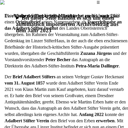
Das Hauptmenü
☰
Der
Adalbert Stifter Verein München
hat am 26. Januar 2023
Eine Frage der Farbe: Stifter-Brief kehrt zurück nach Linz
Bei dieser Seite handelt es sich um einen
einen
Originalbrief
seines Namensgebers als
Dauerleihgabe an
automatisch importierten Archivbeitrag aus
das Adalbert-Stifter-Institut
des Landes Oberösterreich
dem Jahr 2023
übergeben. Im Rahmen der Veranstaltung zum Adalbert-Stifter-
Gedenktag im Linzer StifterHaus, in der auch die eben erschienenen
Briefbände der Historisch-kritischen Stifter-Ausgabe präsentiert
wurden, übergaben die Geschäftsführerin
Zuzana Jürgens
und der
Vorstandsvorsitzender
Peter Becher
das Autograph an die
Direktorin des Adalbert-Stifter-Instituts
Petra-Maria Dallinger
.
Der
Brief Adalbert Stifters
an seinen Verleger Gustav Heckenast
vom 31. August 1857
wurde dem Adalbert Stifter Verein Ende
2021 von Klaus Martin zum Kauf angeboten, kurz darauf verstarb
er. Er hatte den Brief von seinem Großvater, einem Dresdner
Antiquitätenhändler, geerbt. Ebenso wie Martins Erben hatte er den
Wunsch, dass das Autograph an den Adalbert Stifter Verein geht, der
selbst allerdings kein eigenes Archiv hat.
Anfang 2022
konnte der
Adalbert Stifter Verein
den Brief von den Erben
erwerben
. Mit
der Übergabe ans Linzer Institut befindet er sich nun an einem Ort,