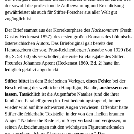
der sowohl die professionelle Aufbewahrung und Erschließung
gewährleistet als auch für Stifter-Forscher aus aller Welt gut
zugänglich ist.
Der Brief stammt aus der Korrekturphase des
Nachsommers
(Pesth:
Gustav Heckenast 1857), des ersten großen Romans des böhmisch-
österreichischen Autors. Das Brieforiginal galt bereits den
Herausgebern der sog. Prag-Reichenberger Ausgabe von 1929 (Bd.
36, S. 58–60) als verschollen, die erste Briefausgabe des Stifter-
Freundes Johannes Aprent (Heckenast 1869, Bd. 2) hatte ihn
lediglich gekürzt abgedruckt.
Stifter bittet
in dem Brief seinen Verleger,
einen Fehler
bei der
Beschreibung der weiblichen Hauptfigur, Natalie,
ausbessern zu
lassen
. Tatsächlich ist die Augenfarbe Natalies (und die ihrer
familiären Parallelfiguren) im Text bedeutungstragend, immer
wieder wird auf ihre schwarzen Augen verwiesen. Offenbar hatte
Stifter die fehlerhafte Textstelle, in der von den „hellen braunen
Augen“ Natalies die Rede ist, in Steyr verfasst und vergessen, in
seinen Aufzeichnungen mit den wichtigsten Figurenmerkmalen
nachzusehen: „Ich muß besessen gewesen sein.“
Das