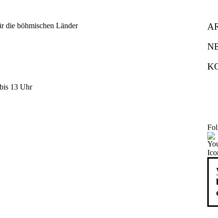
A
N
K
bis 13 Uhr
Fol