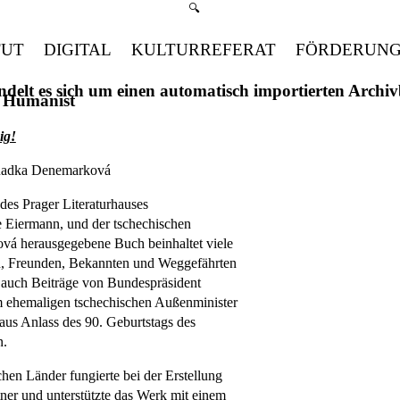
Suchmenü öffnen
🔍
TUT
DIGITAL
KULTURREFERAT
FÖRDERUN
handelt es sich um einen automatisch importierten Arch
d Humanist
ig!
 Radka Denemarková
des Prager Literaturhauses
e Eiermann, und der tschechischen
ová herausgegebene Buch beinhaltet viele
rn, Freunden, Bekannten und Weggefährten
 auch Beiträge von Bundespräsident
m ehemaligen tschechischen Außenminister
 aus Anlass des 90. Geburtstags des
n.
chen Länder fungierte bei der Erstellung
tner und unterstützte das Werk mit einem