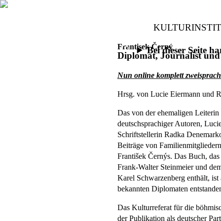
KULTURINSTI
Frantisek Černý
Bei dieser Seite 
Diplomat, Journalist un
Nun online komplett zweisprach
Hrsg. von Lucie Eiermann und
Das von der ehemaligen Leiterin 
deutschsprachiger Autoren, Luci
Schriftstellerin Radka Denemark
Beiträge von Familienmitgliede
František Černýs. Das Buch, das
Frank-Walter Steinmeier und de
Karel Schwarzenberg enthält, ist
bekannten Diplomaten entstande
Das Kulturreferat für die böhmis
der Publikation als deutscher Par