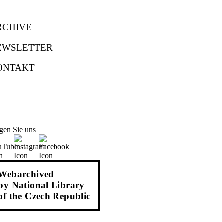
RCHIVE
EWSLETTER
ONTAKT
gen Sie uns
Webarchiv
ed
by National Library
of the Czech Republic