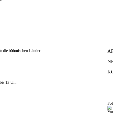
A
N
K
bis 13 Uhr
Fol