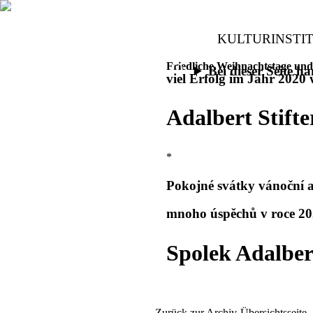
KULTURINSTI
Friedliche Weihnachtstage und
Bei dieser Seite 
viel Erfolg im Jahr 2020
Adalbert Stift
*
Pokojné svátky vánoční 
mnoho úspěchů v roce 20
Spolek Adalber
Zurück zur Archiv-Übersichtsseite