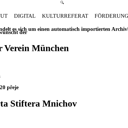
Suchmenü öffnen
🔍
TUT
DIGITAL
KULTURREFERAT
FÖRDERUN
handelt es sich um einen automatisch importierten Arch
 wünscht der
er Verein München
a
20 přeje
ta Stiftera Mnichov