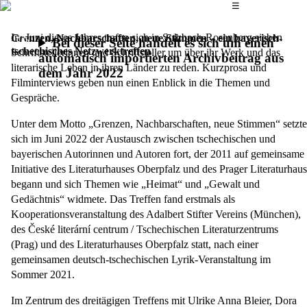
Das Hauptmenü
☰
Im Juni dieses Jahres trafen sich in Sulzbach-Rosenberg sieben
Grenzen, Nachbarschaften, neue Stimmen – ein bayerisch-
Bei dieser Seite handelt es sich um einen
tschechisches Netzwerktreffen
Schriftstellerinnen und Schriftsteller um über ihr Werk und das
automatisch importierten Archivbeitrag aus
literarische Leben in ihren Länder zu reden. Kurzprosa und
dem Jahr 2022
Filminterviews geben nun einen Enblick in die Themen und
Gespräche.
Unter dem Motto „Grenzen, Nachbarschaften, neue Stimmen“ setzte
sich im Juni 2022 der Austausch zwischen tschechischen und
bayerischen Autorinnen und Autoren fort, der 2011 auf gemeinsame
Initiative des Literaturhauses Oberpfalz und des Prager Literaturhaus
begann und sich Themen wie „Heimat“ und „Gewalt und
Gedächtnis“ widmete. Das Treffen fand erstmals als
Kooperationsveranstaltung des Adalbert Stifter Vereins (München),
des České literární centrum / Tschechischen Literaturzentrums
(Prag) und des Literaturhauses Oberpfalz statt, nach einer
gemeinsamen deutsch-tschechischen Lyrik-Veranstaltung im
Sommer 2021.
Im Zentrum des dreitägigen Treffens mit Ulrike Anna Bleier, Dora