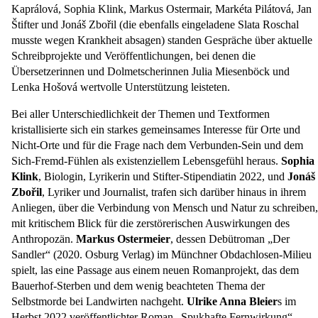
Kaprálová, Sophia Klink, Markus Ostermair, Markéta Pilátová, Jan
Štifter und Jonáš Zbořil (die ebenfalls eingeladene Slata Roschal
musste wegen Krankheit absagen) standen Gespräche über aktuelle
Schreibprojekte und Veröffentlichungen, bei denen die
Übersetzerinnen und Dolmetscherinnen Julia Miesenböck und
Lenka Hošová wertvolle Unterstützung leisteten.
Bei aller Unterschiedlichkeit der Themen und Textformen
kristallisierte sich ein starkes gemeinsames Interesse für Orte und
Nicht-Orte und für die Frage nach dem Verbunden-Sein und dem
Sich-Fremd-Fühlen als existenziellem Lebensgefühl heraus.
Sophia
Klink
, Biologin, Lyrikerin und Stifter-Stipendiatin 2022, und
Jonáš
Zbořil
, Lyriker und Journalist, trafen sich darüber hinaus in ihrem
Anliegen, über die Verbindung von Mensch und Natur zu schreiben,
mit kritischem Blick für die zerstörerischen Auswirkungen des
Anthropozän.
Markus Ostermeier
, dessen Debütroman „Der
Sandler“ (2020. Osburg Verlag) im Münchner Obdachlosen-Milieu
spielt, las eine Passage aus einem neuen Romanprojekt, das dem
Bauerhof-Sterben und dem wenig beachteten Thema der
Selbstmorde bei Landwirten nachgeht.
Ulrike Anna Bleier
s im
Herbst 2022 veröffentlichter Roman „Spukhafte Fernwirkung“