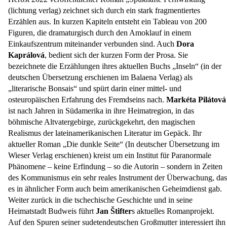
(lichtung verlag) zeichnet sich durch ein stark fragmentiertes
Erzählen aus. In kurzen Kapiteln entsteht ein Tableau von 200
Figuren, die dramaturgisch durch den Amoklauf in einem
Einkaufszentrum miteinander verbunden sind. Auch
Dora
Kaprálová
, bedient sich der kurzen Form der Prosa. Sie
bezeichnete die Erzählungen ihres aktuellen Buchs „Inseln“ (in der
deutschen Übersetzung erschienen im Balaena Verlag) als
„literarische Bonsais“ und spürt darin einer mittel- und
osteuropäischen Erfahrung des Fremdseins nach.
Markéta Pilátová
ist nach Jahren in Südamerika in ihre Heimatregion, in das
böhmische Altvatergebirge, zurückgekehrt, den magischen
Realismus der lateinamerikanischen Literatur im Gepäck. Ihr
aktueller Roman „Die dunkle Seite“ (In deutscher Übersetzung im
Wieser Verlag erschienen) kreist um ein Institut für Paranormale
Phänomene – keine Erfindung – so die Autorin – sondern in Zeiten
des Kommunismus ein sehr reales Instrument der Überwachung, das
es in ähnlicher Form auch beim amerikanischen Geheimdienst gab.
Weiter zurück in die tschechische Geschichte und in seine
Heimatstadt Budweis führt
Jan Štifter
s aktuelles Romanprojekt.
Auf den Spuren seiner sudetendeutschen Großmutter interessiert ihn