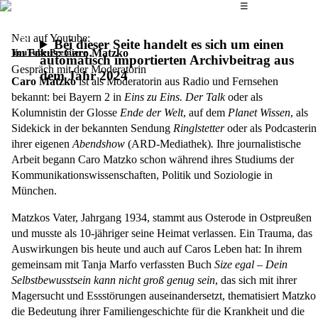
Das Hauptmenü
☰
Neu auf Youtube:
Bei dieser Seite handelt es sich um einen
Im Fokus: Caro Matzko
YouTube-Premiere
automatisch importierten Archivbeitrag aus
Gespräch mit der Moderatorin
dem Jahr 2024
Caro Matzko
ist als Moderatorin aus Radio und Fernsehen
bekannt: bei Bayern 2 in
Eins zu Eins. Der Talk
oder als
Kolumnistin der Glosse
Ende der Welt
, auf dem
Planet Wissen
, als
Sidekick in der bekannten Sendung
Ringlstetter
oder als Podcasterin
ihrer eigenen
Abendshow
(ARD-Mediathek)
.
Ihre journalistische
Arbeit begann Caro Matzko schon während ihres Studiums der
Kommunikationswissenschaften, Politik und Soziologie in
München.
Matzkos Vater, Jahrgang 1934, stammt aus Osterode in Ostpreußen
und musste als 10-jähriger seine Heimat verlassen. Ein Trauma, das
Auswirkungen bis heute und auch auf Caros Leben hat: In ihrem
gemeinsam mit Tanja Marfo verfassten Buch
Size egal – Dein
Selbstbewusstsein kann nicht groß genug sein
, das sich mit ihrer
Magersucht und Essstörungen auseinandersetzt, thematisiert Matzko
die Bedeutung ihrer Familiengeschichte für die Krankheit und die