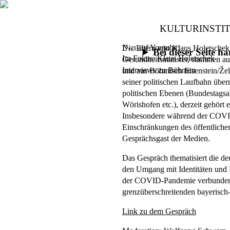
KULTURINSTI
Neu auf Youtube:
Die Eltern von
Klaus Holetschek
Bei dieser Seite 
Im Fokus: Klaus Holetschek
Gesundheitsminister, stammen a
Interviews zu Böhmen
und aus Böhmisch Eisenstein/Ž
seiner politischen Laufbahn übe
politischen Ebenen (Bundestagsa
Wörishofen etc.), derzeit gehört
Insbesondere während der COVI
Einschränkungen des öffentlichen
Gesprächsgast der Medien.
Das Gespräch thematisiert die de
den Umgang mit Identitäten und B
der COVID-Pandemie verbundene
grenzüberschreitenden bayerisch
Link zu dem Gespräch