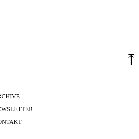
⤒
RCHIVE
EWSLETTER
ONTAKT