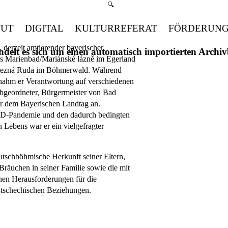
Suchmenü öffnen
🔍
TUT
DIGITAL
KULTURREFERAT
FÖRDERUN
,
derzeit amtierender bayerischer
handelt es sich um einen automatisch importierten Arch
us Marienbad/Mariánské lázně im Egerland
elezná Ruda im Böhmerwald. Während
rnahm er Verantwortung auf verschiedenen
bgeordneter, Bürgermeister von Bad
 er dem Bayerischen Landtag an.
D-Pandemie und den dadurch bedingten
 Lebens war er ein vielgefragter
utschböhmische Herkunft seiner Eltern,
räuchen in seiner Familie sowie die mit
n Herausforderungen für die
-tschechischen Beziehungen.