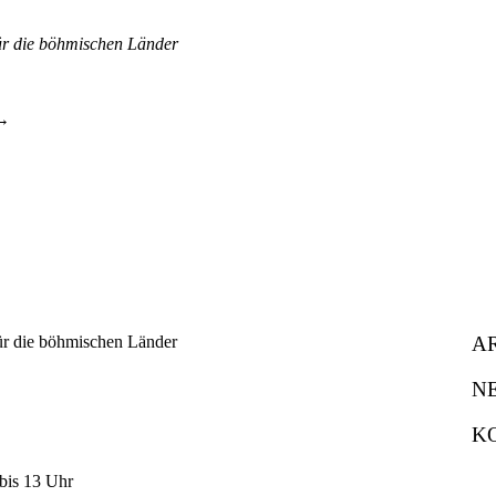
für die böhmischen Länder
A
N
K
bis 13 Uhr