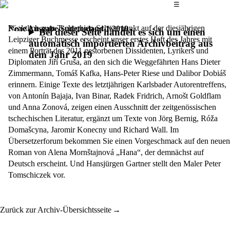
Das Hauptmenü
☰
Pünktlich zum Tschechien-Schwerpunkt auf der diesjährigen
Neue Ausgabe Sudetenland 1|2019
Bei dieser Seite handelt es sich um einen
Leipziger Buchmesse erscheint unser erstes Heft des Jahres mit
automatisch importierten Archivbeitrag aus
einem Porträt des 2011 gestorbenen Dissidenten, Lyrikers und
dem Jahr 2019
Diplomaten Jiří Gruša, an den sich die Weggefährten Hans Dieter
Zimmermann, Tomáš Kafka, Hans-Peter Riese und Dalibor Dobiáš
erinnern. Einige Texte des letztjährigen Karlsbader Autorentreffens,
von Antonín Bajaja, Ivan Binar, Radek Fridrich, Arnošt Goldflam
und Anna Zonová, zeigen einen Ausschnitt der zeitgenössischen
tschechischen Literatur, ergänzt um Texte von Jörg Bernig, Róža
Domašcyna, Jaromir Konecny und Richard Wall. Im
Übersetzerforum bekommen Sie einen Vorgeschmack auf den neuen
Roman von Alena Mornštajnová „Hana“, der demnächst auf
Deutsch erscheint. Und Hansjürgen Gartner stellt den Maler Peter
Tomschiczek vor.
Zurück zur Archiv-Übersichtsseite