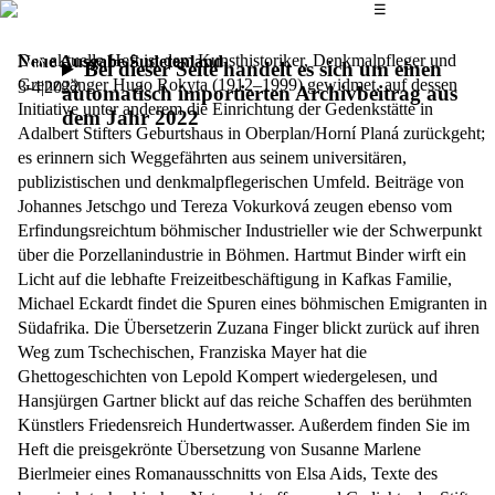
Das Hauptmenü
☰
Das aktuelle Heft ist dem Kunsthistoriker, Denkmalpfleger und
Neue Ausgabe Sudetenland
Bei dieser Seite handelt es sich um einen
Grenzgänger Hugo Rokyta (1912–1999) gewidmet, auf dessen
3-4|2022
automatisch importierten Archivbeitrag aus
Initiative unter anderem die Einrichtung der Gedenkstätte in
dem Jahr 2022
Adalbert Stifters Geburtshaus in Oberplan/Horní Planá zurückgeht;
es erinnern sich Weggefährten aus seinem universitären,
publizistischen und denkmalpflegerischen Umfeld. Beiträge von
Johannes Jetschgo und Tereza Vokurková zeugen ebenso vom
Erfindungsreichtum böhmischer Industrieller wie der Schwerpunkt
über die Porzellanindustrie in Böhmen. Hartmut Binder wirft ein
Licht auf die lebhafte Freizeitbeschäftigung in Kafkas Familie,
Michael Eckardt findet die Spuren eines böhmischen Emigranten in
Südafrika. Die Übersetzerin Zuzana Finger blickt zurück auf ihren
Weg zum Tschechischen, Franziska Mayer hat die
Ghettogeschichten von Lepold Kompert wiedergelesen, und
Hansjürgen Gartner blickt auf das reiche Schaffen des berühmten
Künstlers Friedensreich Hundertwasser. Außerdem finden Sie im
Heft die preisgekrönte Übersetzung von Susanne Marlene
Bierlmeier eines Romanausschnitts von Elsa Aids, Texte des