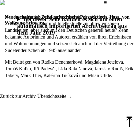
Das Hauptmenü
☰
Welche persönlichen Erfahrungen verbinden tschechische
Neuerscheinung: Zehn tschechische Perspektiven. Hrsg. von
Bei dieser Seite handelt es sich um einen
Wolfgang Schwarz
Schriftsteller, Künstler und Intellektuelle mit ihren einstigen
automatisch importierten Archivbeitrag aus
Landsleuten, aber auch mit den Deutschen generell heute? Zehn
dem Jahr 2019
bekannte Autorinnen und Autoren erzählen von ihren Erlebnissen
und Wahrnehmungen und setzen sich auch mit der Vertreibung der
Sudetendeutschen ab 1945 auseinander.
Mit Beiträgen von Radka Denemarková, Magdalena Jetelová,
Tomáš Kafka, Jiří Padevět, Lída Rakušanová, Jaroslav Rudiš, Erik
Tabery, Mark Ther, Kateřina Tučková und Milan Uhde.
Zurück zur Archiv-Übersichtsseite
⤒