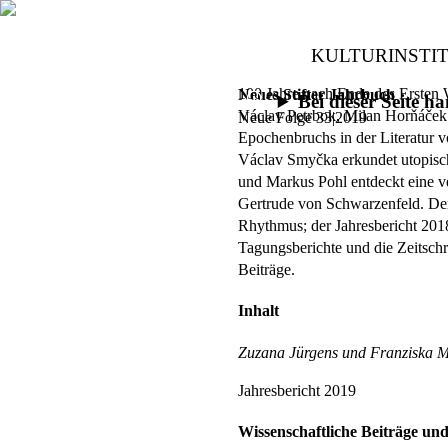
KULTURINSTI
100 Jahre nach Ende des Ersten W
Neues Stifter Jahrbuch
Bei dieser Seite 
Václav Petrbok, Milan Horňáček
Neue Folge 33|2019
Epochenbruchs in der Literatur 
Václav Smyčka erkundet utopisc
und Markus Pohl entdeckt eine v
Gertrude von Schwarzenfeld. Der
Rhythmus; der Jahresbericht 2018
Tagungsberichte und die Zeitschr
Beiträge.
Inhalt
Zuzana Jürgens und Franziska M
Jahresbericht 2019
Wissenschaftliche Beiträge un