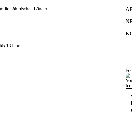
A
N
K
bis 13 Uhr
Fol