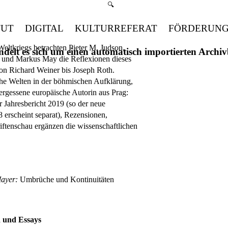
Suchmenü öffnen
🔍
TUT
DIGITAL
KULTURREFERAT
FÖRDERUN
eltkriegs betrachten Pieter M. Judson,
handelt es sich um einen automatisch importierten Arch
 und Markus May die Reflexionen dieses
von Richard Weiner bis Joseph Roth.
he Welten in der böhmischen Aufklärung,
ergessene europäische Autorin aus Prag:
 Jahresbericht 2019 (so der neue
 erscheint separat), Rezensionen,
iftenschau ergänzen die wissenschaftlichen
ayer:
Umbrüche und Kontinuitäten
d und Essays