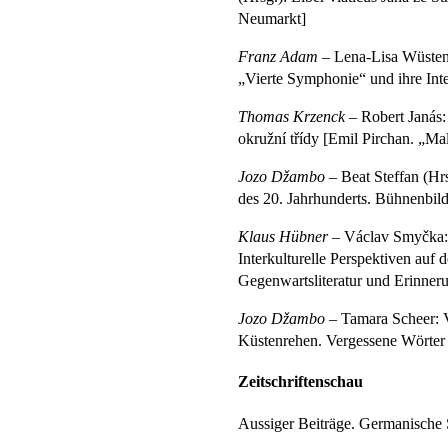
Neumarkt]
Franz Adam
– Lena-Lisa Wüstend
„Vierte Symphonie“ und ihre Int
Thomas Krzenck –
Robert Janás:
okružní třídy [Emil Pirchan. „Ma
Jozo Džambo –
Beat Steffan (Hrs
des 20. Jahrhunderts. Bühnenbild
Klaus Hübner –
Václav Smyčka: 
Interkulturelle Perspektiven auf 
Gegenwartsliteratur und Erinner
Jozo Džambo –
Tamara Scheer: V
Küstenrehen. Vergessene Wörter
Zeitschriftenschau
Aussiger Beiträge. Germanische 