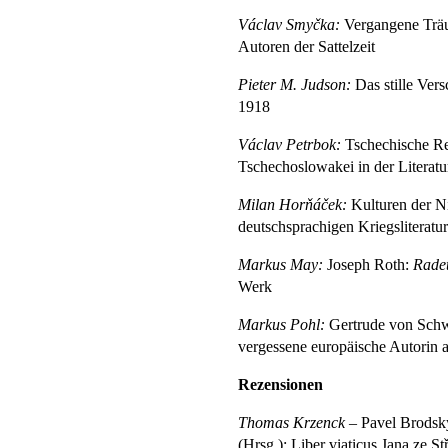
Václav Smyčka:
Vergangene Träu
Autoren der Sattelzeit
Pieter M. Judson:
Das stille Ver
1918
Václav Petrbok:
Tschechische Re
Tschechoslowakei in der Literat
Milan Horňáček:
Kulturen der Ni
deutschsprachigen Kriegsliterat
Markus May:
Joseph Roth:
Rade
Werk
Markus Pohl:
Gertrude von Schwa
vergessene europäische Autorin 
R
ezensionen
Thomas Krzenck –
Pavel Brodsky
(Hrsg.): Liber viaticus Jana ze S