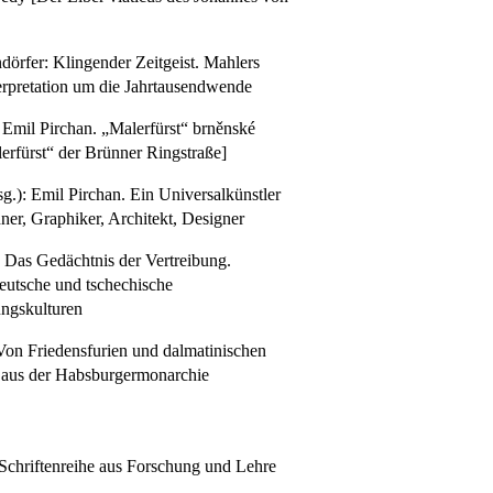
örfer: Klingender Zeitgeist. Mahlers
erpretation um die Jahrtausendwende
 Emil Pirchan. „Malerfürst“ brněnské
lerfürst“ der Brünner Ringstraße]
g.): Emil Pirchan. Ein Universalkünstler
ner, Graphiker, Architekt, Designer
Das Gedächtnis der Vertreibung.
deutsche und tschechische
ungskulturen
on Friedensfurien und dalmatinischen
 aus der Habsburgermonarchie
Schriftenreihe aus Forschung und Lehre