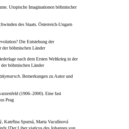
me. Utopische Imaginationen böhmischer
schwinden des Staats. Österreich-Ungarn
volution? Die Entstehung der
ur der böhmischen Länder
ederlage nach dem Ersten Weltkrieg in der
ur der böhmischen Länder
tzkymarsch
. Bemerkungen zu Autor und
rzenfeld (1906–2000). Eine fast
aus Prag
́, Kateřina Spurná, Marta Vaculínová
tředy [Der Liber viaticus des Johannes von