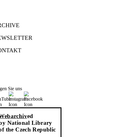
RCHIVE
EWSLETTER
ONTAKT
gen Sie uns
Webarchiv
ed
by National Library
of the Czech Republic