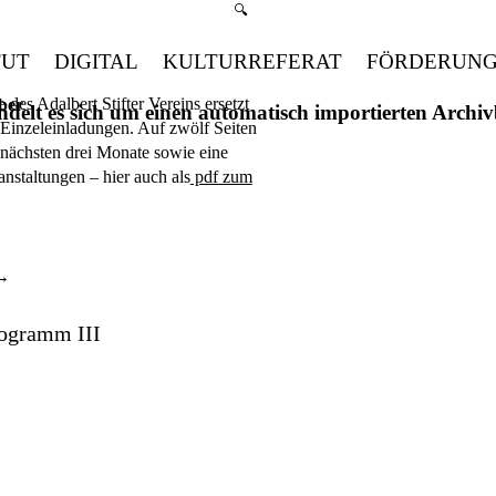
Suchmenü öffnen
🔍
TUT
DIGITAL
KULTURREFERAT
FÖRDERUN
des Adalbert Stifter Vereins ersetzt
ber
handelt es sich um einen automatisch importierten Arch
n Einzeleinladungen. Auf zwölf Seiten
r nächsten drei Monate sowie eine
anstaltungen – hier auch als
pdf zum
rogramm III