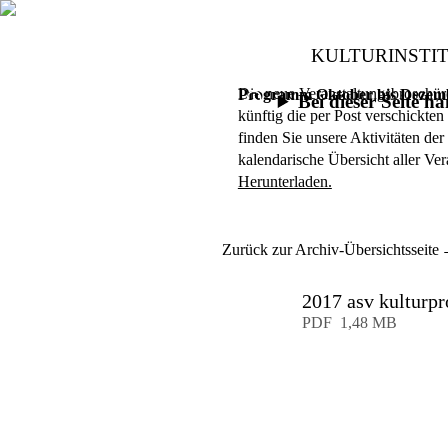
KULTURINSTI
Die neue Veranstaltungsbroschüre 
Programm Oktober bis Dezem
Bei dieser Seite 
künftig die per Post verschickte
finden Sie unsere Aktivitäten de
kalendarische Übersicht aller Ver
Herunterladen.
Zurück zur Archiv-Übersichtsseite
2017 asv kulturp
Download
PDF
1,48 MB