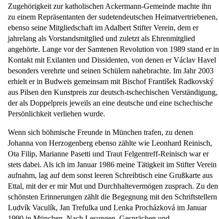
Zugehörigkeit zur katholischen Ackermann-Gemeinde machte ihn
zu einem Repräsentanten der sudetendeutschen Heimatvertriebenen,
ebenso seine Mitgliedschaft im Adalbert Stifter Verein, dem er
jahrelang als Vorstandsmitglied und zuletzt als Ehrenmitglied
angehörte. Lange vor der Samtenen Revolution von 1989 stand er in
Kontakt mit Exilanten und Dissidenten, von denen er Václav Havel
besonders verehrte und seinen Schülern nahebrachte. Im Jahr 2003
erhielt er in Budweis gemeinsam mit Bischof František Radkovský
aus Pilsen den Kunstpreis zur deutsch-tschechischen Verständigung,
der als Doppelpreis jeweils an eine deutsche und eine tschechische
Persönlichkeit verliehen wurde.
Wenn sich böhmische Freunde in München trafen, zu denen
Johanna von Herzogenberg ebenso zählte wie Leonhard Reinisch,
Ota Filip, Marianne Pasetti und Traut Felgentreff-Reinisch war er
stets dabei. Als ich im Januar 1986 meine Tätigkeit im Stifter Verein
aufnahm, lag auf dem sonst leeren Schreibtisch eine Grußkarte aus
Ettal, mit der er mir Mut und Durchhaltevermögen zusprach. Zu den
schönsten Erinnerungen zählt die Begegnung mit den Schriftstellern
Ludvík Vaculík, Jan Trefulka und Lenka Procházková im Januar
1990 in München. Nach Lesungen, Gesprächen und