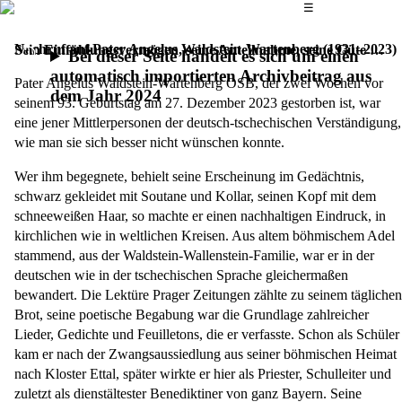
Das Hauptmenü
☰
Nachruf auf Pater Angelus Waldstein-Wartenberg (1931–2023)
Sein Einfühlungsvermögen, seine Anteilnahme, seine Güte …
Bei dieser Seite handelt es sich um einen
automatisch importierten Archivbeitrag aus
Pater Angelus Waldstein-Wartenberg OSB, der zwei Wochen vor
dem Jahr 2024
seinem 93. Geburtstag am 27. Dezember 2023 gestorben ist, war
eine jener Mittlerpersonen der deutsch-tschechischen Verständigung,
wie man sie sich besser nicht wünschen konnte.
Wer ihm begegnete, behielt seine Erscheinung im Gedächtnis,
schwarz gekleidet mit Soutane und Kollar, seinen Kopf mit dem
schneeweißen Haar, so machte er einen nachhaltigen Eindruck, in
kirchlichen wie in weltlichen Kreisen. Aus altem böhmischem Adel
stammend, aus der Waldstein-Wallenstein-Familie, war er in der
deutschen wie in der tschechischen Sprache gleichermaßen
bewandert. Die Lektüre Prager Zeitungen zählte zu seinem täglichen
Brot, seine poetische Begabung war die Grundlage zahlreicher
Lieder, Gedichte und Feuilletons, die er verfasste. Schon als Schüler
kam er nach der Zwangsaussiedlung aus seiner böhmischen Heimat
nach Kloster Ettal, später wirkte er hier als Priester, Schulleiter und
zuletzt als dienstältester Benediktiner von ganz Bayern. Seine