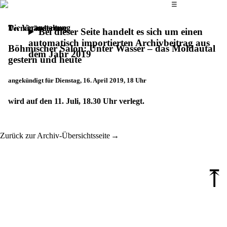
Das Hauptmenü
☰
Die Veranstaltung
Terminänderung
Bei dieser Seite handelt es sich um einen
automatisch importierten Archivbeitrag aus
Böhmischer Salon: Unter Wasser – das Moldautal
dem Jahr 2019
gestern und heute
angekündigt für Dienstag, 16. April 2019, 18 Uhr
wird auf den 11. Juli, 18.30 Uhr verlegt.
Zurück zur Archiv-Übersichtsseite
⤒