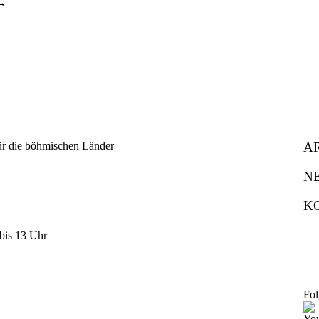
A
N
K
bis 13 Uhr
Fol