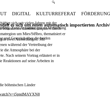
Suchmenü öffnen
🔍
TUT
DIGITAL
KULTURREFERAT
FÖRDERUN
häftigt sich seit vielen Jahren mit der
handelt es sich um einen automatisch importierten Arch
Settling. Zwei Ausstellungen zu Vertreibung
n böhmischen Ländern. Inspiriert durch
imatregion um Mies/Stříbro, thematisiert er
g und Gespräch über die beiden
g in zwei Ausstellungen. Mit
zenen während der Vertreibung der
ie die Atmosphäre bei der
e. Nach seinem Vortrag erläutert er in
e Reaktionen auf seine Arbeiten in
 die böhmischen Länder
m/watch?v=i5pndMAYXN8