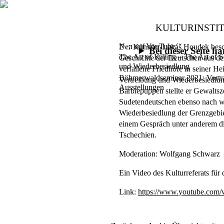
KULTURINSTI
Neu auf YouTube:
Der Künstler
Luká
š Houdek
besc
Bei dieser Seite 
The Art of Killing – The Art of 
Geschichte der Deutschen aus de
und Wiederbesiedlung
verfallene Friedhöfe in seiner He
Böhmerwaldseminar 2021: Vortra
Vertreibung und Wiederbesiedlun
Ausstellungen
Barbiepuppen stellte er Gewalts
Sudetendeutschen ebenso nach w
Wiederbesiedlung der Grenzgebiet
einem Gespräch unter anderem di
Tschechien.
Moderation: Wolfgang Schwarz
Ein Video des Kulturreferats für
Link:
https://www.youtube.co