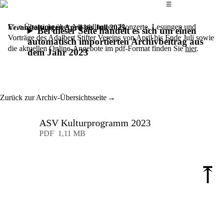
Das Hauptmenü
☰
Eine Übersicht über Ausstellungen, Konzerte, Lesungen und
Veranstaltungen April bis Juli 2023
Bei dieser Seite handelt es sich um einen
Vorträge des Adalbert Stifter Vereins von April bis Ende Juli sowie
automatisch importierten Archivbeitrag aus
die aktuellen Online-Angebote im pdf-Format finden Sie
hier
.
dem Jahr 2023
Zurück zur Archiv-Übersichtsseite
ASV Kulturprogramm 2023
Download
PDF
1,11 MB
⤒