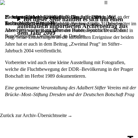
Das Hauptmenü
☰
Hermann Huber
Donnerstag, 14. Mai 2009,
war im Jahr des Prager Frühlings 1968 an der
19.00 Uhr
20 Jahre Samtene Revolution – Das Jahr 1989 in der
Bei dieser Seite handelt es sich um einen
Tschechischen Republik
bundesdeutschen Prager Handelsvertretung tätig, 21 Jahre später im
Brücke–Villa Dresden, Reinhold–Becker–Straße 5, Dresden
automatisch importierten Archivbeitrag aus
Abendveranstaltung mit Hermann Huber, Botschafter a.D. der
Jahre 1989 war er Botschafter der Bundesrepublik Deutschland in
dem Jahr 2009
Bundesrepublik Deutschland, in Dresden
Prag. Seine Erinnerungen an die turbulenten Ereignisse der beiden
Jahre hat er auch in dem Beitrag „Zweimal Prag“ im Stifter–
Jahrbuch 2004 veröffentlicht.
Vorbereitet wird auch eine kleine Ausstellung mit Fotografien,
welche die Fluchtbewegung der DDR–Bevölkerung in der Prager
Botschaft im Herbst 1989 dokumentieren.
Eine gemeinsame Veranstaltung des Adalbert Stifter Vereins mit der
Brücke–Most–Stiftung Dresden und der Deutschen Botschaft Prag
Zurück zur Archiv-Übersichtsseite