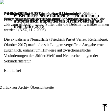
Das Hauptmenü
☰
Der Schriftsteller und Kritiker Karl-Markus Gauß zählte die
14. März 2018,
19.00 Uhr
Adalbert Stifter – Sehnsucht nach Harmonie
Bei dieser Seite handelt es sich um einen
Biografie von Peter Becher zu den Büchern des Jahres 2005, die
Sudetendeutsches Haus, Hochstraße 8, München
Präsentation der gleichnamigen Biografie von Peter Becher
automatisch importierten Archivbeitrag aus
„bis zum nächsten runden Stifter-Jahr die Debatte … mitbestimmen
dem Jahr 2018
werden“ (
NZZ
, 11.2.2006).
Die aktualisierte Neuauflage (Friedrich Pustet Verlag, Regensburg,
Oktober 2017) macht die seit Langem vergriffene Ausgabe erneut
zugänglich, ergänzt um Hinweise auf zwischenzeitliche
Veränderungen der ‚Stifter-Welt‘ und Neuerscheinungen der
Sekundärliteratur.
Eintritt frei
Zurück zur Archiv-Übersichtsseite
⤒