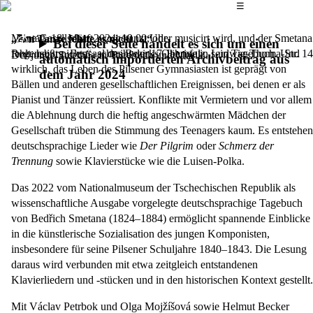
Das Hauptmenü
☰
„Eine Gesellschaft, wo getanzt, oder musicirt wird, und der Smetana
Montag, 18. März 2024,
19.00 Uhr
„Am Tanze fehlte es nicht …“
Bei dieser Seite handelt es sich um einen
fehlt, heißt nichts“, schreibt der 17-Jährige in sein Tagebuch. Und
Regensburg, Festsaal des Bezirks Oberpfalz, Ludwig-Thoma-Str. 14
Der junge Smetana in Tagebuch und Musik
automatisch importierten Archivbeitrag aus
wirklich, das Leben des Pilsener Gymnasiasten ist geprägt von
dem Jahr 2024
Bällen und anderen gesellschaftlichen Ereignissen, bei denen er als
Pianist und Tänzer reüssiert. Konflikte mit Vermietern und vor allem
die Ablehnung durch die heftig angeschwärmten Mädchen der
Gesellschaft trüben die Stimmung des Teenagers kaum. Es entstehen
deutschsprachige Lieder wie
Der Pilgrim
oder
Schmerz der
Trennung
sowie Klavierstücke wie die Luisen-Polka.
Das 2022 vom Nationalmuseum der Tschechischen Republik als
wissenschaftliche Ausgabe vorgelegte deutschsprachige Tagebuch
von Bedřich Smetana (1824–1884) ermöglicht spannende Einblicke
in die künstlerische Sozialisation des jungen Komponisten,
insbesondere für seine Pilsener Schuljahre 1840–1843. Die Lesung
daraus wird verbunden mit etwa zeitgleich entstandenen
Klavierliedern und -stücken und in den historischen Kontext gestellt.
Mit Václav Petrbok und Olga Mojžíšová sowie Helmut Becker