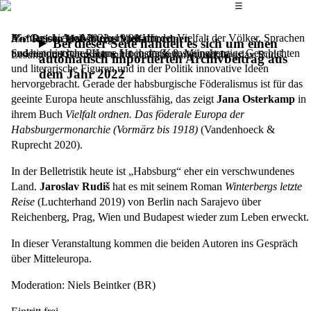
Das Hauptmenü
☰
Die Geschichte Mitteleuropas mit der Vielfalt der Völker, Sprachen
Montag, 4. April 2022,
19.00 Uhr
Auf Reisen Habsburgs Vielfalt ordnen
Bei dieser Seite handelt es sich um einen
und historischen Räume hat in der Kunst einzigartige Geschichten
Sudetendeutsches Haus, Hochstraße 8, München
Lesung und Gespräch mit Jana Osterkamp und Jaroslav Rudiš
automatisch importierten Archivbeitrag aus
und literarische Figuren und in der Politik innovative Ideen
dem Jahr 2022
hervorgebracht. Gerade der habsburgische Föderalismus ist für das
geeinte Europa heute anschlussfähig, das zeigt
Jana Osterkamp
in
ihrem Buch
Vielfalt ordnen. Das föderale Europa der
Habsburgermonarchie (Vormärz bis 1918)
(Vandenhoeck &
Ruprecht 2020).
In der Belletristik heute ist „Habsburg“ eher ein verschwundenes
Land.
Jaroslav Rudiš
hat es mit seinem Roman
Winterbergs letzte
Reise
(Luchterhand 2019) von Berlin nach Sarajevo über
Reichenberg, Prag, Wien und Budapest wieder zum Leben erweckt.
In dieser Veranstaltung kommen die beiden Autoren ins Gespräch
über Mitteleuropa.
Moderation: Niels Beintker (BR)