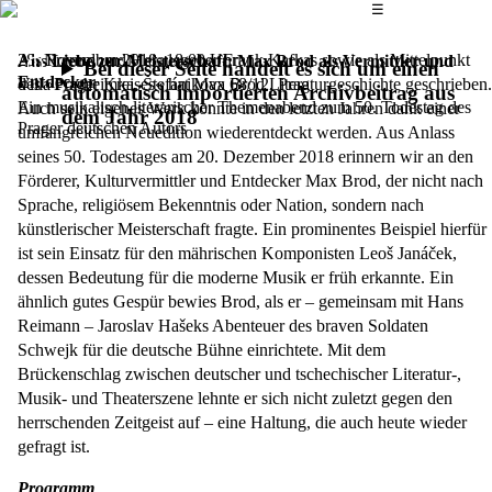
Das Hauptmenü
☰
Als Freund und Herausgeber Frank Kafkas sowie als Mittelpunkt
28. November 2018,
18.00 Uhr
Aus Liebe zur Meisterschaft: Max Brod als Vermittler und
Bei dieser Seite handelt es sich um einen
Entdecker
des »Prager Kreises« hat Max Brod Literaturgeschichte geschrieben.
Villa Portheimka, Štefánikova 68/12, Prag
automatisch importierten Archivbeitrag aus
Ein musikalisch-literarischer Themenabend zum 50. Todestag des
Auch sein eigenes Werk konnte in den letzten Jahren dank einer
dem Jahr 2018
Prager deutschen Autors
umfangreichen Neuedition wiederentdeckt werden. Aus Anlass
seines 50. Todestages am 20. Dezember 2018 erinnern wir an den
Förderer, Kulturvermittler und Entdecker Max Brod, der nicht nach
Sprache, religiösem Bekenntnis oder Nation, sondern nach
künstlerischer Meisterschaft fragte. Ein prominentes Beispiel hierfür
ist sein Einsatz für den mährischen Komponisten Leoš Janáček,
dessen Bedeutung für die moderne Musik er früh erkannte. Ein
ähnlich gutes Gespür bewies Brod, als er – gemeinsam mit Hans
Reimann – Jaroslav Hašeks Abenteuer des braven Soldaten
Schwejk für die deutsche Bühne einrichtete. Mit dem
Brückenschlag zwischen deutscher und tschechischer Literatur-,
Musik- und Theaterszene lehnte er sich nicht zuletzt gegen den
herrschenden Zeitgeist auf – eine Haltung, die auch heute wieder
gefragt ist.
Programm