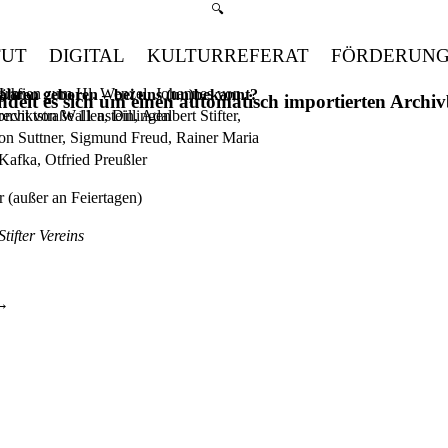
Suchmenü öffnen
🔍
TUT
DIGITAL
KULTURREFERAT
FÖRDERUN
grafien zum Hl. Wenzel, Johannes von
 Uhr
hren geboren – bei uns (un)bekannt?
handelt es sich um einen automatisch importierten Arch
cht von Wallenstein, Adalbert Stifter,
viktstraße 11 a, Dillingen
on Suttner, Sigmund Freud, Rainer Maria
Kafka, Otfried Preußler
(außer an Feiertagen)
tifter Vereins