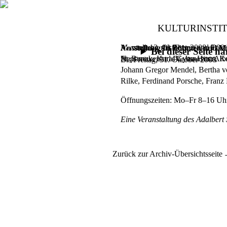
KULTURINSTI
Ausstellung mit Texten und Foto
Montag, 13. Oktober 2008,
8.00
Ausstellung In Böhmen und Mä
Bei dieser Seite 
Nepomuk, Karl IV. Jan Hus, Albre
St. Bonaventura–Gymnasium, Kon
Bis Freitag, 31. Oktober 2008
Johann Gregor Mendel, Bertha v
Rilke, Ferdinand Porsche, Franz 
Öffnungszeiten: Mo–Fr 8–16 Uhr 
Eine Veranstaltung des Adalbert S
Zurück zur Archiv-Übersichtsseite