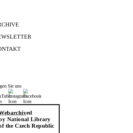
RCHIVE
EWSLETTER
ONTAKT
gen Sie uns
Webarchiv
ed
by National Library
of the Czech Republic