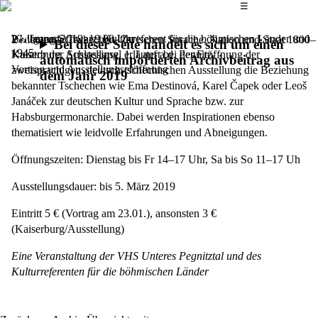
Das Hauptmenü
☰
Wolfgang Schwarz, Kulturreferent für die böhmischen Länder und
23. Januar 2019,
19.00 Uhr
Bedeutende Tschechen. Zwischen Sprache, Nation und Staat 1800–
Bei dieser Seite handelt es sich um einen
1945
Kurator der Ausstellung, erläutert bei der Eröffnung der
Kaiserburg, Schlossinsel 1, Lauf a.d. Pegnitz
automatisch importierten Archivbeitrag aus
Vortrag und Ausstellungseröffnung
zweisprachigen, deutsch-tschechischen Ausstellung die Beziehung
dem Jahr 2019
bekannter Tschechen wie Ema Destinová, Karel Čapek oder Leoš
Janáček zur deutschen Kultur und Sprache bzw. zur
Habsburgermonarchie. Dabei werden Inspirationen ebenso
thematisiert wie leidvolle Erfahrungen und Abneigungen.
Öffnungszeiten: Dienstag bis Fr 14–17 Uhr, Sa bis So 11–17 Uh
Ausstellungsdauer: bis 5. März 2019
Eintritt 5 € (Vortrag am 23.01.), ansonsten 3 €
(Kaiserburg/Ausstellung)
Eine Veranstaltung der VHS Unteres Pegnitztal und des
Kulturreferenten für die böhmischen Länder