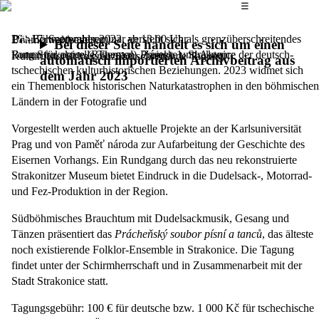
Das Hauptmenü
☰
Das Böhmerwaldseminar versteht sich als grenzüberschreitendes
16.–17. September 2023,
ab 13.00 Uhr
Böhmerwaldseminar
Bei dieser Seite handelt es sich um einen
Forum für aktuelle Themen, Projekte und Akteure der deutsch-
Burg Strakonice (Rittersaal), Zámek 1, Strakonice
Kulturhistorische grenzüberschreitende Tagung
automatisch importierten Archivbeitrag aus
tschechischen kulturhistorischen Beziehungen. 2023 widmet sich
dem Jahr 2023
ein Themenblock historischen Naturkatastrophen in den böhmischen
Ländern in der Fotografie und
Vorgestellt werden auch aktuelle Projekte an der Karlsuniversität
Prag und von Paměť národa zur Aufarbeitung der Geschichte des
Eisernen Vorhangs. Ein Rundgang durch das neu rekonstruierte
Strakonitzer Museum bietet Eindruck in die Dudelsack-, Motorrad-
und Fez-Produktion in der Region.
Südböhmisches Brauchtum mit Dudelsackmusik, Gesang und
Tänzen präsentiert das
Prácheňský soubor písní a tanců
, das älteste
noch existierende Folklor-Ensemble in Strakonice. Die Tagung
findet unter der Schirmherrschaft und in Zusammenarbeit mit der
Stadt Strakonice statt.
Tagungsgebühr: 100 € für deutsche bzw. 1 000 Kč für tschechische