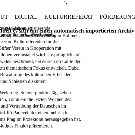
Suchmenü öffnen
🔍
TUT
DIGITAL
KULTURREFERAT
FÖRDERUN
eit 14 Jahren existierende
hr
á (Frauenberg)
handelt es sich um einen automatisch importierten Arch
ung zur deutsch–böhmischen
berg), Tschechische Republik
ende, Flucht und Vertreibung in Böhmen,
ie vom Kulturreferenten für die
ifter Verein in Kooperation mit
tionen veranstaltet wird. Ursprünglich auf
alds beschränkt, hat es sich im Laufe der
erem thematischem Fokus entwickelt. Dabei
Bewahrung des kulturellen Erbes der
d Schlesien diskutiert.
 Weltkrieg. Schwerpunktmäßig stehen
1945, vor allem die letzten Wochen des
 und Vertreibung der Deutschen im
ird Jiří Padevět, der einen mehrfach
a Prag im Protektorat herausgegeben hat,
utiges Finale) präsentieren.