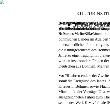
KULTURINSTI
Das Böhmerwaldseminar ist eine s
Samstag, 13. Juni 2015,
12.30 U
Böhmerwaldseminar in Hlubok
Bei dieser Seite 
grenzüberschreitende Veranstalt
Hotel Podhrad, Hluboká (Frauen
Mit Vorträgen zum Thema Kriegs
zu Rainer Maria Rilke etc.
Kulturgeschichte und Literatur, d
böhmischen Länder im Adalbert St
unterschiedlichen Partnerorganisa
die Kulturgeschichte des Böhmerw
Jahre zu einer Tagung mit breit
wurden insbesondere Fragen der 
Deutschen aus Böhmen, Mähren un
Vor 70 Jahren endete der Zweite
somit die Ereignisse des Jahres 
Krieges in Böhmen sowie Flucht
Mittelpunkt der Vorträge. U. a. w
ausgezeichneten Führer zum Them
sein neues Werk Krvavé finale (Bl