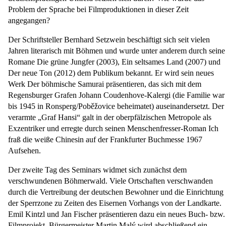
Problem der Sprache bei Filmproduktionen in dieser Zeit
angegangen?
Der Schriftsteller Bernhard Setzwein beschäftigt sich seit vielen
Jahren literarisch mit Böhmen und wurde unter anderem durch seine
Romane Die grüne Jungfer (2003), Ein seltsames Land (2007) und
Der neue Ton (2012) dem Publikum bekannt. Er wird sein neues
Werk Der böhmische Samurai präsentieren, das sich mit dem
Regensburger Grafen Johann Coudenhove-Kalergi (die Familie war
bis 1945 in Ronsperg/Poběžovice beheimatet) auseinandersetzt. Der
verarmte „Graf Hansi“ galt in der oberpfälzischen Metropole als
Exzentriker und erregte durch seinen Menschenfresser-Roman Ich
fraß die weiße Chinesin auf der Frankfurter Buchmesse 1967
Aufsehen.
Der zweite Tag des Seminars widmet sich zunächst dem
verschwundenen Böhmerwald. Viele Ortschaften verschwanden
durch die Vertreibung der deutschen Bewohner und die Einrichtung
der Sperrzone zu Zeiten des Eisernen Vorhangs von der Landkarte.
Emil Kintzl und Jan Fischer präsentieren dazu ein neues Buch- bzw.
Filmprojekt. Bürgermeister Martin Malý wird abschließend ein