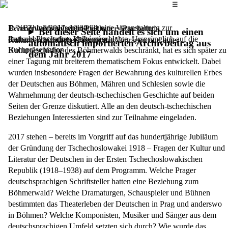
Das Hauptmenü
☰
Das Böhmerwaldseminar ist eine Veranstaltung zur
1. bis 2. Juli 2017,
12.30 Uhr
Böhmerwaldseminar in Prachatice (Prachatitz)
Bei dieser Seite handelt es sich um einen
deutschböhmischen Kulturgeschichte. Ursprünglich auf die
Rathaus Prachatice, Velké nám. 1
Kulturgeschichtliche Tagung mit Vorträgen und einer
automatisch importierten Archivbeitrag aus
Buchpräsentation
Kulturgeschichte des Böhmerwalds beschränkt, hat es sich später zu
dem Jahr 2017
einer Tagung mit breiterem thematischem Fokus entwickelt. Dabei
wurden insbesondere Fragen der Bewahrung des kulturellen Erbes
der Deutschen aus Böhmen, Mähren und Schlesien sowie die
Wahrnehmung der deutsch-tschechischen Geschichte auf beiden
Seiten der Grenze diskutiert. Alle an den deutsch-tschechischen
Beziehungen Interessierten sind zur Teilnahme eingeladen.
2017 stehen – bereits im Vorgriff auf das hundertjährige Jubiläum
der Gründung der Tschechoslowakei 1918 – Fragen der Kultur und
Literatur der Deutschen in der Ersten Tschechoslowakischen
Republik (1918–1938) auf dem Programm. Welche Prager
deutschsprachigen Schriftsteller hatten eine Beziehung zum
Böhmerwald? Welche Dramaturgen, Schauspieler und Bühnen
bestimmten das Theaterleben der Deutschen in Prag und anderswo
in Böhmen? Welche Komponisten, Musiker und Sänger aus dem
deutschsprachigen Umfeld setzten sich durch? Wie wurde das