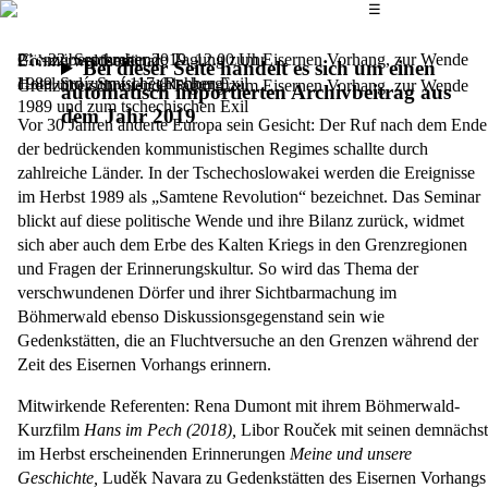
Das Hauptmenü
☰
Grenzüberschreitende Tagung zum Eisernen Vorhang, zur Wende
21.–22. September 2019,
12.00 Uhr
Böhmerwaldseminar
Bei dieser Seite handelt es sich um einen
1989 und zum tschechischen Exil
Hotel Srní, Srní 117 (Rehberg)
Grenzüberschreitende Tagung zum Eisernen Vorhang, zur Wende
automatisch importierten Archivbeitrag aus
1989 und zum tschechischen Exil
dem Jahr 2019
Vor 30 Jahren änderte Europa sein Gesicht: Der Ruf nach dem Ende
der bedrückenden kommunistischen Regimes schallte durch
zahlreiche Länder. In der Tschechoslowakei werden die Ereignisse
im Herbst 1989 als „Samtene Revolution“ bezeichnet. Das Seminar
blickt auf diese politische Wende und ihre Bilanz zurück, widmet
sich aber auch dem Erbe des Kalten Kriegs in den Grenzregionen
und Fragen der Erinnerungskultur. So wird das Thema der
verschwundenen Dörfer und ihrer Sichtbarmachung im
Böhmerwald ebenso Diskussionsgegenstand sein wie
Gedenkstätten, die an Fluchtversuche an den Grenzen während der
Zeit des Eisernen Vorhangs erinnern.
Mitwirkende Referenten: Rena Dumont mit ihrem Böhmerwald-
Kurzfilm
Hans im Pech (2018),
Libor Rouček mit seinen demnächst
im Herbst erscheinenden Erinnerungen
Meine und unsere
Geschichte,
Luděk Navara zu Gedenkstätten des Eisernen Vorhangs