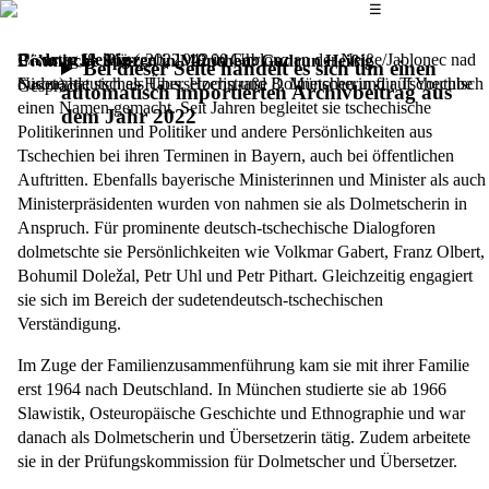
Das Hauptmenü
☰
Gudrun Heißig
Dienstag, 8. März 2022,
(geb. 1942 in Gablonz an der Neiße/Jablonec nad
19.00 Uhr
Böhmische Spuren in München: Gudrun Heißig
Bei dieser Seite handelt es sich um einen
Nisou) hat sich als Übersetzerin und Dolmetscherin für Tschechisch
Sudetendeutsches Haus, Hochstraße 8, München und auf Youtube
Gespräch
automatisch importierten Archivbeitrag aus
einen Namen gemacht. Seit Jahren begleitet sie tschechische
dem Jahr 2022
Politikerinnen und Politiker und andere Persönlichkeiten aus
Tschechien bei ihren Terminen in Bayern, auch bei öffentlichen
Auftritten. Ebenfalls bayerische Ministerinnen und Minister als auch
Ministerpräsidenten wurden von nahmen sie als Dolmetscherin in
Anspruch. Für prominente deutsch-tschechische Dialogforen
dolmetschte sie Persönlichkeiten wie Volkmar Gabert, Franz Olbert,
Bohumil Doležal, Petr Uhl und Petr Pithart. Gleichzeitig engagiert
sie sich im Bereich der sudetendeutsch-tschechischen
Verständigung.
Im Zuge der Familienzusammenführung kam sie mit ihrer Familie
erst 1964 nach Deutschland. In München studierte sie ab 1966
Slawistik, Osteuropäische Geschichte und Ethnographie und war
danach als Dolmetscherin und Übersetzerin tätig. Zudem arbeitete
sie in der Prüfungskommission für Dolmetscher und Übersetzer.