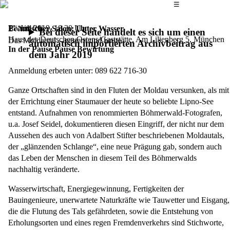
Das Hauptmenü
☰
Eintritt frei
11. Juli 2019,
18.30 Uhr
Böhmischer Salon: Unter Wasser
Bei dieser Seite handelt es sich um einen
Haus des Deutschen Ostens/Gaststätte, Am Lilienberg 5, München
Das Moldautal – gestern und heute
automatisch importierten Archivbeitrag aus
In der Pause Pause Bewirtung
dem Jahr 2019
Anmeldung erbeten unter: 089 622 716-30
Ganze Ortschaften sind in den Fluten der Moldau versunken, als mit
der Errichtung einer Staumauer der heute so beliebte Lipno-See
entstand. Aufnahmen von renommierten Böhmerwald-Fotografen,
u.a. Josef Seidel, dokumentieren diesen Eingriff, der nicht nur dem
Aussehen des auch von Adalbert Stifter beschriebenen Moldautals,
der „glänzenden Schlange“, eine neue Prägung gab, sondern auch
das Leben der Menschen in diesem Teil des Böhmerwalds
nachhaltig veränderte.
Wasserwirtschaft, Energiegewinnung, Fertigkeiten der
Bauingenieure, unerwartete Naturkräfte wie Tauwetter und Eisgang,
die die Flutung des Tals gefährdeten, sowie die Entstehung von
Erholungsorten und eines regen Fremdenverkehrs sind Stichworte,