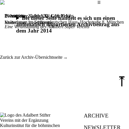
Das Hauptmenü
☰
Eintritt frei
Donnerstag, 22. Mai 2014,
18.00 Uhr
Böhmischer Salon VII: Götz Fehr
Bei dieser Seite handelt es sich um einen
Kulturforum im Sudetendeutschen Haus, Hochstraße 8, München
Moderation: Jozo Džambo
automatisch importierten Archivbeitrag aus
Eine Veranstaltung des Adalbert Stifter Vereins
dem Jahr 2014
Zurück zur Archiv-Übersichtsseite
⤒
ARCHIVE
NEWSLETTER