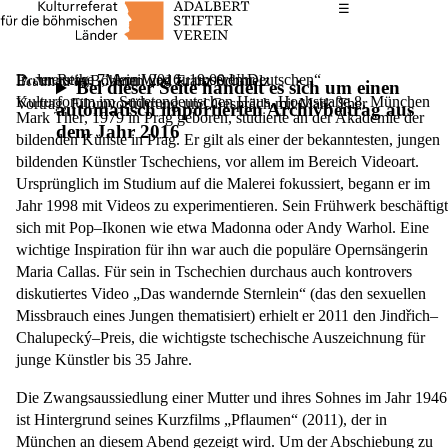
Das Hauptmenü
☰
In der Reihe „Mein Weg zu unseren Deutschen“
Donnerstag, 7. April 2016,
19.00 Uhr
Braunau in Böhmen und Franz Schmelz
Bei dieser Seite handelt es sich um einen
Kulturforum im Sudetendeutschen Haus, Hochstraße 8, München
Vortrag, Filomvorführung und Gespräch mit Mark Ther
automatisch importierten Archivbeitrag aus
Mark Ther
, 1979 in Prag geboren, studierte an der Akademie der
dem Jahr 2016
bildenden Künste in Prag. Er gilt als einer der bekanntesten, jungen
bildenden Künstler Tschechiens, vor allem im Bereich Videoart.
Ursprünglich im Studium auf die Malerei fokussiert, begann er im
Jahr 1998 mit Videos zu experimentieren. Sein Frühwerk beschäftigt
sich mit Pop–Ikonen wie etwa Madonna oder Andy Warhol. Eine
wichtige Inspiration für ihn war auch die populäre Opernsängerin
Maria Callas. Für sein in Tschechien durchaus auch kontrovers
diskutiertes Video „Das wandernde Sternlein“ (das den sexuellen
Missbrauch eines Jungen thematisiert) erhielt er 2011 den Jindřich–
Chalupecký–Preis, die wichtigste tschechische Auszeichnung für
junge Künstler bis 35 Jahre.
Die Zwangsaussiedlung einer Mutter und ihres Sohnes im Jahr 1946
ist Hintergrund seines Kurzfilms „Pflaumen“ (2011), der in
München an diesem Abend gezeigt wird. Um der Abschiebung zu