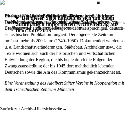
Das Hauptmenü
☰
Die alten Fotografien, Postkarten, Grafiken, Litografien und
Dienstag, 15. Oktober 2013,
19.00 Uhr
Buchpräsentation „Broumovsko–Braunauer Ländchen“
Bei dieser Seite handelt es sich um einen
Landkarten stammen aus der reichhaltigen Sammlung von Petr
Tschechisches Zentrum, Prinzregentenstraße 7, München
Das Braunauer Ländchen auf historischen Aufnahmen, Postkarten,
automatisch importierten Archivbeitrag aus
Grafiken und Landkarten – Buchvorstellung
Bergmann, der auch als Herausgeber der zweisprachigen, deutsch–
dem Jahr 2013
tschechischen Publikation fungiert. Der abgedeckte Zeitraum
umfasst mehr als 200 Jahre (1740–1950). Dokumentiert werden so
u. a. Landschaftsveränderungen, Städtebau, Architektur usw., die
Texte widmen sich auch der historischen und wirtschaftlichen
Entwicklung der Region, die bis heute durch die Folgen der
Zwangssaussiedlung der bis 1945 dort mehrheitlich lebenden
Deutschen sowie die Ära des Kommunismus gekennzeichnet ist.
Eine Veranstaltung des Adalbert Stifter Vereins in Kooperation mit
dem Tschechischen Zentrum München
Zurück zur Archiv-Übersichtsseite