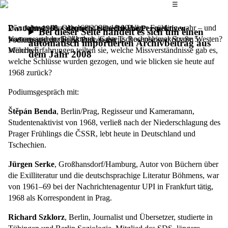
Das Hauptmenü
☰
Wie nahmen deutsche 68er einst den Prager Frühling wahr – und
Donnerstag, 16. Oktober 2008,
18.00 Uhr
Das Jahr 1968 – deutsch–tschechische Perspektiven
Bei dieser Seite handelt es sich um einen
was erwarteten die Akteure in der Tschechoslowakei vom Westen?
Vortragssaal der Bibliothek, Gasteig, Rosenheimer Straße 5,
Podiumsgespräch und Diskussion
automatisch importierten Archivbeitrag aus
Welche Erfahrungen teilten sie, welche Missverständnisse gab es,
München
dem Jahr 2008
welche Schlüsse wurden gezogen, und wie blicken sie heute auf
1968 zurück?
Podiumsgespräch mit:
Štěpán Benda
, Berlin/Prag, Regisseur und Kameramann,
Studentenaktivist von 1968, verließ nach der Niederschlagung des
Prager Frühlings die ČSSR, lebt heute in Deutschland und
Tschechien.
Jürgen Serke
, Großhansdorf/Hamburg, Autor von Büchern über
die Exilliteratur und die deutschsprachige Literatur Böhmens, war
von 1961–69 bei der Nachrichtenagentur UPI in Frankfurt tätig,
1968 als Korrespondent in Prag.
Richard Szklorz
, Berlin, Journalist und Übersetzer, studierte in