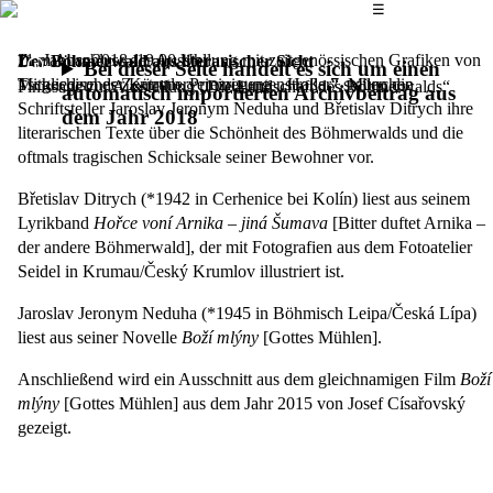
Das Hauptmenü
☰
Zum Abschluss der Ausstellung mit zeitgenössischen Grafiken von
11. Januar 2018,
19.00 Uhr
Der Böhmerwald aus literarischer Sicht
Bei dieser Seite handelt es sich um einen
Mitgliedern der Künstlervereinigung „Hollar“ stellen die
Tschechisches Zentrum, Prinzregentenstraße 7, München
Finissage zur Ausstellung „Die Landschaft des Böhmerwalds“
automatisch importierten Archivbeitrag aus
Schriftsteller Jaroslav Jeronym Neduha und Břetislav Ditrych ihre
dem Jahr 2018
literarischen Texte über die Schönheit des Böhmerwalds und die
oftmals tragischen Schicksale seiner Bewohner vor.
Břetislav Ditrych (*1942 in Cerhenice bei Kolín) liest aus seinem
Lyrikband
Hořce voní Arnika – jiná Šumava
[Bitter duftet Arnika –
der andere Böhmerwald], der mit Fotografien aus dem Fotoatelier
Seidel in Krumau/Český Krumlov illustriert ist.
Jaroslav Jeronym Neduha (*1945 in Böhmisch Leipa/Česká Lípa)
liest aus seiner Novelle
Boží mlýny
[Gottes Mühlen].
Anschließend wird ein Ausschnitt aus dem gleichnamigen Film
Boží
mlýny
[Gottes Mühlen] aus dem Jahr 2015 von Josef Císařovský
gezeigt.