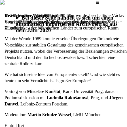
Das Hauptmenü
☰
Bereits bevor er Präsident und Politiker wurde, beschäftigte Václav
Mittwoch, 22. Januar 2020,
19.00 Uhr
Der Europäer Václav Havel
Bei dieser Seite handelt es sich um einen
Havel die Frage nach einer gerechten Ordnung in Europa und der
Einstein 28 (Münchner Volkshochschule), Einsteinstraße 28,
Vortrag und Gespräch in der Reihe „Havel in München“
automatisch importierten Archivbeitrag aus
Zugehörigkeit der böhmischen Länder zum europäischen Raum.
München
dem Jahr 2020
Mit der Wende 1989 konnte er seine Überlegungen für konkrete
Vorschläge zur stabilen Gestaltung des gemeinsamen europäischen
Projekts nutzen, wobei der Verbesserung der Beziehungen zwischen
Deutschland und der Tschechoslowakei bzw. Tschechien eine
zentrale Rolle zukam.
Wie hat sich seine Idee von Europa entwickelt? Und wie steht es
heute um sein Vermächtnis als großer Europäer?
Vortrag von
Miroslav Kunštát
, Karls-Universität Prag, danach
Podiumsdiskussion mit
Ludmila Rakušanová
, Prag, und
Jürgen
Danyel
, Leibniz-Zentrum Potsdam.
Moderation:
Martin Schulze Wessel
, LMU München
Eintritt frei