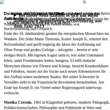
Das Hauptmenü
☰
Die Autorin und Filmemacherin
Donnerstag, 27. Juli 2023,
19.00 Uhr
Monika Czernin
schildert in ihrem
Der Kaiser reist inkognito. Joseph II. und das Europa der
Bei dieser Seite handelt es sich um einen
Aufklärung
Buch Joseph II. als einen ungewöhnlichen Herrscher im Europa der
Haus des Deutschen Ostens, Am Lilienberg 5, München
automatisch importierten Archivbeitrag aus
– VERSCHOBEN AUF DEN 5.10.2023
Aufklärung, der seiner Zeit in vielem voraus war.
dem Jahr 2023
Buchvorstellung und Gespräch
Ende des 18. Jahrhunderts geraten die europäischen Monarchien ins
Wanken. Der Sohn Maria Theresias, Kaiser Joseph II., erkennt den
Reformbedarf und greift begierig die Ideen der Aufklärung auf.
Ohne Pomp und großes Gefolge – inkognito – bereist er sein
riesiges Reich. Mit eigenen Augen sieht er, wie seine Untertanen
leben, unter Frondiensten leiden, hungern. Er trifft einfache
Menschen ebenso wie Fürsten und Könige, besucht Krankenhäuser
und Fabriken, immer auf der Suche nach neuen Erkenntnissen für
den Aufbau seines modernen Staates. Bei seiner Schwester in
Versailles sieht er die Französische Revolution heraufziehen. Am
Ende hat Joseph II. ein Viertel seiner Regierungszeit unterwegs
verbracht.
Monika Czernin
, 1965 in Klagenfurt geboren, studierte Pädagogik,
Politikwissenschaften, Philosophie und Publizistik in Wien und