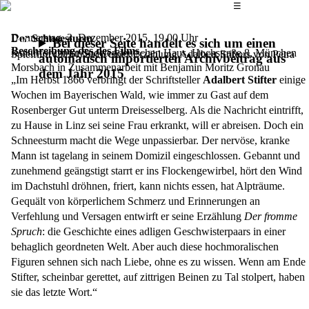
Das Hauptmenü
☰
Donnerstag, 3. Dezember 2015,
19.00 Uhr
Der Schneesturm
Bei dieser Seite handelt es sich um einen
Beschreibung des des Films
Kulturforum im Sudetendeutschen Haus, Hochstraße 8, München
Spielfilm (2014) nach einer Erzählung Adalbert Stifters von Petra
automatisch importierten Archivbeitrag aus
Morsbach in Zusammenarbeit mit Benjamin Moritz Gronau
dem Jahr 2015
„Im Herbst 1866 verbringt der Schriftsteller
Adalbert Stifter
einige
Wochen im Bayerischen Wald, wie immer zu Gast auf dem
Rosenberger Gut unterm Dreisesselberg. Als die Nachricht eintrifft,
zu Hause in Linz sei seine Frau erkrankt, will er abreisen. Doch ein
Schneesturm macht die Wege unpassierbar. Der nervöse, kranke
Mann ist tagelang in seinem Domizil eingeschlossen. Gebannt und
zunehmend geängstigt starrt er ins Flockengewirbel, hört den Wind
im Dachstuhl dröhnen, friert, kann nichts essen, hat Alpträume.
Gequält von körperlichem Schmerz und Erinnerungen an
Verfehlung und Versagen entwirft er seine Erzählung
Der fromme
Spruch
: die Geschichte eines adligen Geschwisterpaars in einer
behaglich geordneten Welt. Aber auch diese hochmoralischen
Figuren sehnen sich nach Liebe, ohne es zu wissen. Wenn am Ende
Stifter, scheinbar gerettet, auf zittrigen Beinen zu Tal stolpert, haben
sie das letzte Wort.“