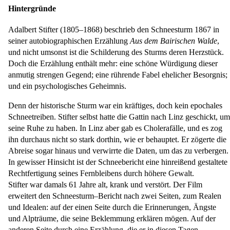
Hintergründe
Adalbert Stifter (1805–1868) beschrieb den Schneesturm 1867 in
seiner autobiographischen Erzählung
Aus dem Bairischen Walde
,
und nicht umsonst ist die Schilderung des Sturms deren Herzstück.
Doch die Erzählung enthält mehr: eine schöne Würdigung dieser
anmutig strengen Gegend; eine rührende Fabel ehelicher Besorgnis;
und ein psychologisches Geheimnis.
Denn der historische Sturm war ein kräftiges, doch kein epochales
Schneetreiben. Stifter selbst hatte die Gattin nach Linz geschickt, um
seine Ruhe zu haben. In Linz aber gab es Cholerafälle, und es zog
ihn durchaus nicht so stark dorthin, wie er behauptet. Er zögerte die
Abreise sogar hinaus und verwirrte die Daten, um das zu verbergen.
In gewisser Hinsicht ist der Schneebericht eine hinreißend gestaltete
Rechtfertigung seines Fernbleibens durch höhere Gewalt.
Stifter war damals 61 Jahre alt, krank und verstört. Der Film
erweitert den Schneesturm–Bericht nach zwei Seiten, zum Realen
und Idealen: auf der einen Seite durch die Erinnerungen, Ängste
und Alpträume, die seine Beklemmung erklären mögen. Auf der
anderen Seite durch eine Erzählung, die er in diesen Tagen