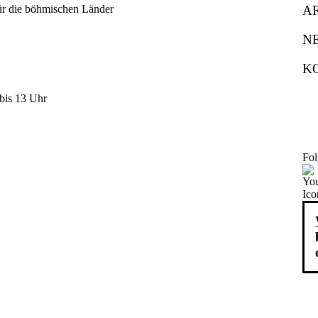
A
N
K
bis 13 Uhr
Fol