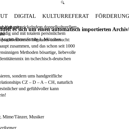
Suchmenü öffnen
🔍
TUT
DIGITAL
KULTURREFERAT
FÖRDERUN
abarett mit prickelndem doppelkulturellem
nz-Kabarett
handelt es sich um einen automatisch importierten Arch
gnädig und mit totalem persönlichem
ühl
, August-Exter-Straße 1, München
 Sprachbeißereien folgendes untersucht:
haupt zusammen, und das schon seit 1000
ensinnigen Methoden bösartige, liebevolle
dentitätenmix im tschechisch-deutschen
isieren, sondern ums handgreifliche
Relationships CZ – D – A – CH, naturlich
rsönlicher und gefühlvoller kann
ein!
, Mime/Tänzer, Musiker
Performer