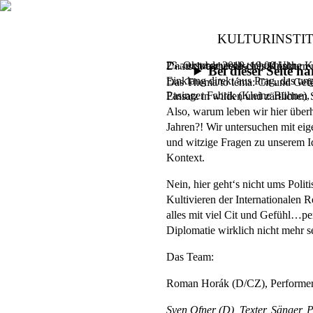
KULTURINSTI
Das erste deutsch-tschechische K
23. Oktober 2019,
19.00 Uhr
Deutsch-tschechisches Konkurre
Bei dieser Seite 
Einklang direkt aus Prag, das un
Das Thema/to téma: Cit und Gef
Pasinger Fabrik (Kleine Bühne)
Einsatz in wilden und zärtlichen
Also, warum leben wir hier über
Jahren?! Wir untersuchen mit eig
und witzige Fragen zu unserem I
Kontext.
Nein, hier geht‘s nicht ums Polit
Kultivieren der Internationalen 
alles mit viel Cit und Gefühl…pe
Diplomatie wirklich nicht mehr s
Das Team:
Roman Horák (D/CZ), Performer
Sven Ofner (D), Texter, Sänger, 