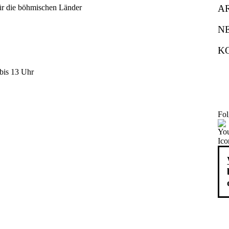
A
N
K
bis 13 Uhr
Fol