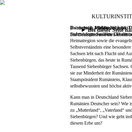
KULTURINSTI
Seit dem 12. Jahrhundert leben 
Donnerstag, 19. Mai 2022,
19.00
Deutsche in Mittelosteuropa
Bei dieser Seite 
Siebenbürger Sachsen. Die deutsc
Sudetendeutsches Haus, Hochst
Die Deutschen und ihr Siebenbü
Heimatregion sowie die evangeli
Selbstverständnis eine besondere
Sachsen lebt nach Flucht und Au
Siebenbürgen, das heute in Rumän
Tausend Siebenbürger Sachsen.
sie zur Minderheit der Rumänien
Staatspräsident Rumäniens, Klaus
selbstbewussten und höchst akti
Kann man in Deutschland Sieben
Rumänien Deutscher sein? Wie is
zu „Mutterland“, „Vaterland“ und
Siebenbürgen? Und wie geht insb
diesem Erbe um?