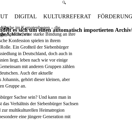
Suchmenü öffnen
🔍
TUT
DIGITAL
KULTURREFERAT
FÖRDERUN
Deutsche im Karpatenbogen – die
 Uhr
handelt es sich um einen automatisch importierten Arch
he Sprache, eine starke Bindung an ihre
raße 8, München
rgen
sche Konfession spielen in ihrem
 Rolle. Ein Großteil der Siebenbürger
ssiedlung in Deutschland, doch auch in
ien liegt, leben nach wie vor einige
 Gemeinsam mit anderen Gruppen zählen
deutschen. Auch der aktuelle
 Johannis, gehört dieser kleinen, aber
ven Gruppe an.
bürger Sachse sein? Und kann man in
t das Verhältnis der Siebenbürger Sachsen
 zur multikulturellen Heimatregion
esondere eine jüngere Generation mit