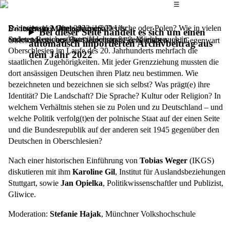
Das Hauptmenü
☰
Schlesier oder Oberschlesier? Deutsche oder Polen? Wie in vielen
Donnerstag, 2. Juni 2022,
19.00 Uhr
Deutsche in Mittelosteuropa
Bei dieser Seite handelt es sich um einen
anderen Regionen Ostmitteleuropas wechselten auch in
Sudetendeutsches Haus, Hochstraße 8, München
Oberschlesien und die Deutschen - Erinnerungen und Gegenwart
automatisch importierten Archivbeitrag aus
Oberschlesien im Laufe des 20. Jahrhunderts mehrfach die
dem Jahr 2022
staatlichen Zugehörigkeiten. Mit jeder Grenzziehung mussten die
dort ansässigen Deutschen ihren Platz neu bestimmen. Wie
bezeichneten und bezeichnen sie sich selbst? Was prägt(e) ihre
Identität? Die Landschaft? Die Sprache? Kultur oder Religion? In
welchem Verhältnis stehen sie zu Polen und zu Deutschland – und
welche Politik verfolg(t)en der polnische Staat auf der einen Seite
und die Bundesrepublik auf der anderen seit 1945 gegenüber den
Deutschen in Oberschlesien?
Nach einer historischen Einführung von
Tobias Weger
(IKGS)
diskutieren mit ihm
Karoline Gil
, Institut für Auslandsbeziehungen
Stuttgart, sowie
Jan Opielka
, Politikwissenschaftler und Publizist,
Gliwice.
Moderation:
Stefanie Hajak
, Münchner Volkshochschule