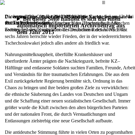
Das Hauptmenü
☰
Der letzte Schuss des Zweiten Weltkriegs in Europa fiel am 12. Mai
Donnerstag, 29. Oktober 2015,
19.00 Uhr
Die ersten Tage – Das Jahr 1945 und die Nachkriegsmonate in
Bei dieser Seite handelt es sich um einen
der Tschechoslowakei
1945 in Böhmen, wenige Tage nach der Unterzeichnung der
Kulturforum im Sudetendeutschen Haus, Hochstraße 8, München
automatisch importierten Archivbeitrag aus
Zweiter Teil der Lesung über die Geschehnisse des Jahres 1945
bedingungslosen Kapitulation des Deutschen Reiches. Nach fast
dem Jahr 2015
sechs Jahren herrschte wieder Frieden, der in der wiedererrichteten
Tschechoslowakei jedoch alles andere als friedlich war.
Nahrungsmittelknappheit, überfüllte Krankenhäuser und
überforderte Ämter prägten die Nachkriegszeit, befreite KZ–
Häftlinge und entlassene Soldaten suchten Familien, Freunde, Arbeit
und Verständnis für ihre traumatischen Erfahrungen. Die aus dem
Exil zurückgekehrte Regierung bemühte sich, Ordnung in das
Chaos zu bringen und ihre beiden großen Ziele zu verwirklichen:
die ethnische Säuberung des Landes von Deutschen und Ungarn
und die Schaffung einer neuen sozialistischen Gesellschaft. Immer
größer wurde die Kluft zwischen den alten bürgerlichen Parteien
und der nationalen Front, die durch Verstaatlichungen und
Entlassungen zielstrebig eine neue Gesellschaft aufbaute.
Die antideutsche Stimmung führte in vielen Orten zu pogromhaften