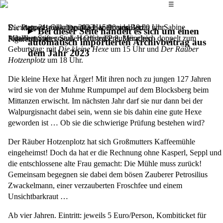
Das Hauptmenü
☰
Die
Samstag, 21. Oktober 2023,
Puppenspielkompanie Handmaids Berlin um Sabine
15.00 und 18.00 Uhr
Die kleine Hexe – Der Räuber Hotzenplotz
Bei dieser Seite handelt es sich um einen
Mittelhammer
Adalbert-Stifter-Saal, Hochstraße 8, München
gratuliert Otfried Preußler gleich doppelt zum
Figurentheater
automatisch importierten Archivbeitrag aus
Geburtstag: mit
Die kleine Hexe
um 15 Uhr und
Der Räuber
dem Jahr 2023
Hotzenplotz
um 18 Uhr.
Die kleine Hexe hat Ärger! Mit ihren noch zu jungen 127 Jahren
wird sie von der Muhme Rumpumpel auf dem Blocksberg beim
Mittanzen erwischt. Im nächsten Jahr darf sie nur dann bei der
Walpurgisnacht dabei sein, wenn sie bis dahin eine gute Hexe
geworden ist … Ob sie die schwierige Prüfung bestehen wird?
Der Räuber Hotzenplotz hat sich Großmutters Kaffeemühle
eingeheimst! Doch da hat er die Rechnung ohne Kasperl, Seppl und
die entschlossene alte Frau gemacht: Die Mühle muss zurück!
Gemeinsam begegnen sie dabei dem bösen Zauberer Petrosilius
Zwackelmann, einer verzauberten Froschfee und einem
Unsichtbarkraut …
Ab vier Jahren. Eintritt: jeweils 5 Euro/Person, Kombiticket für